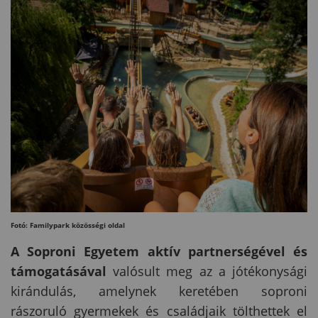
Fotó: Familypark közösségi oldal
A Soproni Egyetem aktív partnerségével és
támogatásával
valósult meg az a jótékonysági
kirándulás, amelynek keretében soproni
rászoruló gyermekek és családjaik tölthettek el