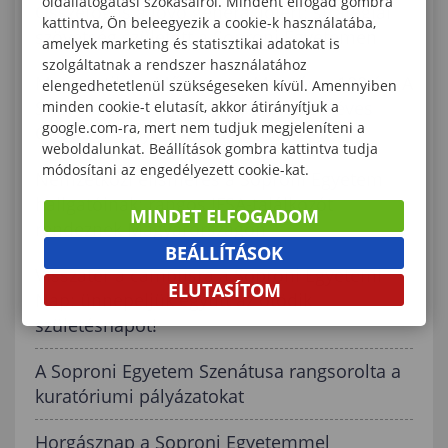
oldallátogatási szokásairól. Mindent elfogad gombra
Összefogás a jövő generációiért: stratégiai
kattintva, Ön beleegyezik a cookie-k használatába,
szövetség született a Soproni Egyetemen
amelyek marketing és statisztikai adatokat is
szolgáltatnak a rendszer használatához
Matematika + Művészet + Mozgás = 100 év- A
elengedhetetlenül szükségeseken kívül. Amennyiben
Soproni Egyetem vendége volt a 99 éves
minden cookie-t elutasít, akkor átirányítjuk a
google.com-ra, mert nem tudjuk megjeleníteni a
Obádovics Gyula
weboldalunkat. Beállítások gombra kattintva tudja
módosítani az engedélyezett cookie-kat.
Nemzetközi elismerés a Soproni Egyetem
hallgatóinak: rangos IFSA-találkozót
MINDET ELFOGADOM
rendeznek Magyarországon
BEÁLLÍTÁSOK
Visszatér a campusra a Soproni Egyetemi
ELUTASÍTOM
Nap: ünnepeljük együtt az ötödik
születésnapot!
A Soproni Egyetem Szenátusa rangsorolta a
kuratóriumi pályázatokat
Horgásznap a Soproni Egyetemmel