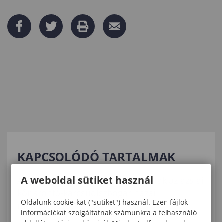
KAPCSOLÓDÓ TARTALMAK
A weboldal sütiket használ
A Soproni Egyetem kutatói igazolták az ázsiai
kőrisrontó-karcsúdíszbogár hazai
Oldalunk cookie-kat ("sütiket") használ. Ezen fájlok
megjelenését
információkat szolgáltatnak számunkra a felhasználó