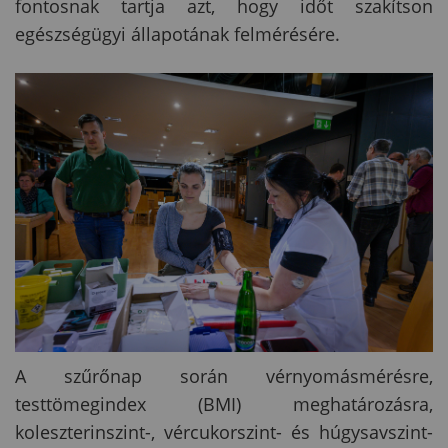
fontosnak tartja azt, hogy időt szakítson
egészségügyi állapotának felmérésére.
A szűrőnap során vérnyomásmérésre,
testtömegindex (BMI) meghatározásra,
koleszterinszint-, vércukorszint- és húgysavszint-