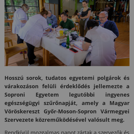
Hosszú sorok, tudatos egyetemi polgárok és
várakozáson felüli érdeklődés jellemezte a
Soproni Egyetem legutóbbi ingyenes
egészségügyi szűrőnapját, amely a Magyar
Vöröskereszt Győr-Moson-Sopron Vármegyei
Szervezete közreműködésével valósult meg.
Rendkívül mozgalmas napot zártak a szervezők és