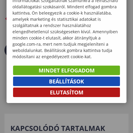
információkat szolgáltatnak számunkra a felhasználó
oldallátogatási szokásairól. Mindent elfogad gombra
kattintva, Ön beleegyezik a cookie-k használatába,
VISSZA AZ ELŐZŐ OLDALRA
amelyek marketing és statisztikai adatokat is
szolgáltatnak a rendszer használatához
elengedhetetlenül szükségeseken kívül. Amennyiben
minden cookie-t elutasít, akkor átirányítjuk a
google.com-ra, mert nem tudjuk megjeleníteni a
weboldalunkat. Beállítások gombra kattintva tudja
módosítani az engedélyezett cookie-kat.
MINDET ELFOGADOM
BEÁLLÍTÁSOK
ELUTASÍTOM
KAPCSOLÓDÓ TARTALMAK