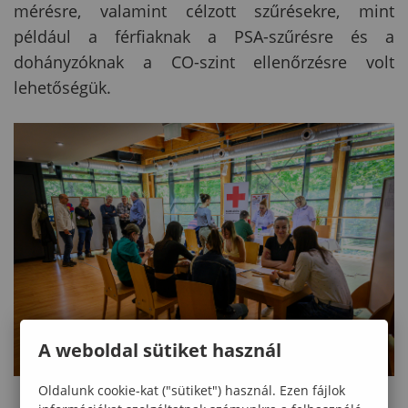
mérésre, valamint célzott szűrésekre, mint
például a férfiaknak a PSA-szűrésre és a
dohányzóknak a CO-szint ellenőrzésre volt
lehetőségük.
A weboldal sütiket használ
Oldalunk cookie-kat ("sütiket") használ. Ezen fájlok