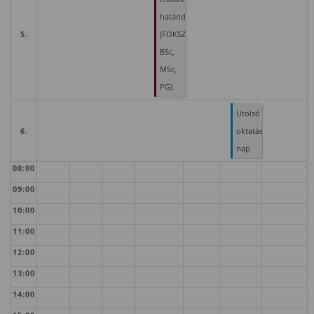
határidő
5.
(FOKSZ,
BSc,
MSc,
PG)
Utolsó
6.
oktatási
nap
08:00
09:00
10:00
11:00
12:00
13:00
14:00