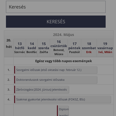
2024. Május
20.
16
13
14
15
17
18
19
csütörtök
hét
hétfő
kedd
szerda
péntek
szombat
vasárnap
Botond,
Szervác
Bonifác
Zsófia
Paszkál
Erik
Ivó, Milán
Mózes
Egész vagy több napos események
1.
Szorgalmi időszak (első oktatási nap: február 12.)
2.
Doktoranduszok szorgalmi időszaka
3.
Záróvizsgára (2024. június) jelentkezés
4.
Szakmai gyakorlat jelentkezési időszak (FOKSZ, BSc)
Diploma/szakdolgozat/záródolgozat
leadási