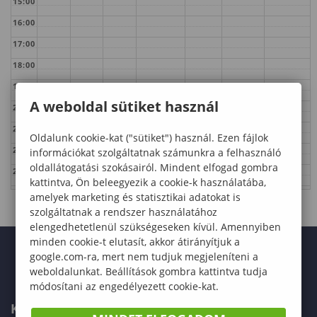
15:00
16:00
17:00
18:00
19:00
A weboldal sütiket használ
20:00
21:00
Oldalunk cookie-kat ("sütiket") használ. Ezen fájlok
22:00
információkat szolgáltatnak számunkra a felhasználó
oldallátogatási szokásairól. Mindent elfogad gombra
23:00
kattintva, Ön beleegyezik a cookie-k használatába,
amelyek marketing és statisztikai adatokat is
szolgáltatnak a rendszer használatához
elengedhetetlenül szükségeseken kívül. Amennyiben
minden cookie-t elutasít, akkor átirányítjuk a
google.com-ra, mert nem tudjuk megjeleníteni a
weboldalunkat. Beállítások gombra kattintva tudja
módosítani az engedélyezett cookie-kat.
KAPCSOLAT