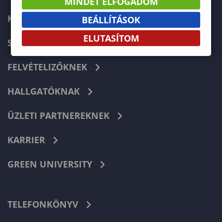
MINDET ELFOGADOM
KÉPZÉSKERESŐ
BEÁLLÍTÁSOK
ELUTASÍTOM
SZERVEZETI FELÉPÍTÉS
FELVÉTELIZŐKNEK
HALLGATÓKNAK
ÜZLETI PARTNEREKNEK
KARRIER
GREEN UNIVERSITY
TELEFONKÖNYV