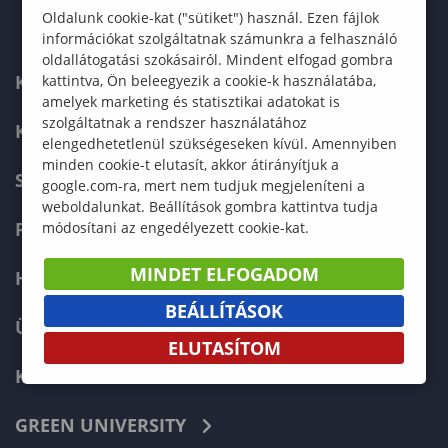
Oldalunk cookie-kat ("sütiket") használ. Ezen fájlok
információkat szolgáltatnak számunkra a felhasználó
oldallátogatási szokásairól. Mindent elfogad gombra
KAPCSOLAT
kattintva, Ön beleegyezik a cookie-k használatába,
amelyek marketing és statisztikai adatokat is
szolgáltatnak a rendszer használatához
KÉPZÉSKERESŐ
elengedhetetlenül szükségeseken kívül. Amennyiben
minden cookie-t elutasít, akkor átirányítjuk a
SZERVEZETI FELÉPÍTÉS
google.com-ra, mert nem tudjuk megjeleníteni a
weboldalunkat. Beállítások gombra kattintva tudja
FELVÉTELIZŐKNEK
módosítani az engedélyezett cookie-kat.
MINDET ELFOGADOM
HALLGATÓKNAK
BEÁLLÍTÁSOK
ÜZLETI PARTNEREKNEK
ELUTASÍTOM
KARRIER
GREEN UNIVERSITY