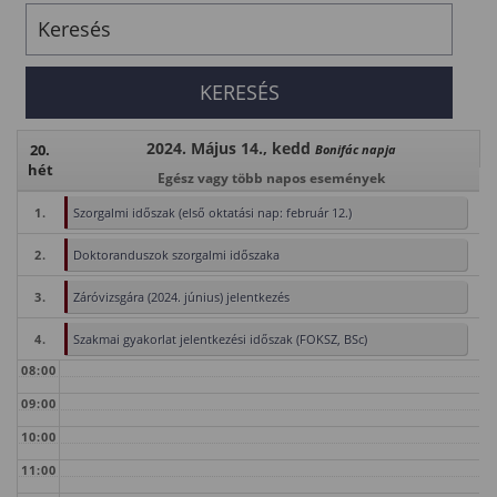
2024. Május 14., kedd
20.
Bonifác napja
hét
Egész vagy több napos események
1.
Szorgalmi időszak (első oktatási nap: február 12.)
2.
Doktoranduszok szorgalmi időszaka
3.
Záróvizsgára (2024. június) jelentkezés
4.
Szakmai gyakorlat jelentkezési időszak (FOKSZ, BSc)
08:00
09:00
10:00
11:00