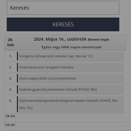
2024. Május 16., csütörtök
20.
Botond napja
hét
Egész vagy több napos események
1.
Szorgalmi időszak (első oktatási nap: február 12.)
2.
Doktoranduszok szorgalmi időszaka
3.
Záróvizsgára (2024. június) jelentkezés
4.
Szakmai gyakorlat jelentkezési időszak (FOKSZ, BSc)
5.
Diploma/szakdolgozat/záródolgozat leadási határidő (FOKSZ, BSc,
MSc, PG)
08:00
09:00