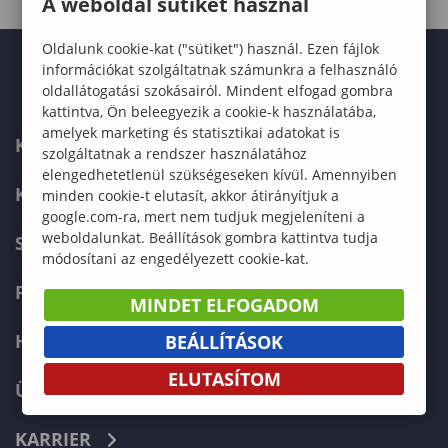
A weboldal sütiket használ
Oldalunk cookie-kat ("sütiket") használ. Ezen fájlok
információkat szolgáltatnak számunkra a felhasználó
oldallátogatási szokásairól. Mindent elfogad gombra
kattintva, Ön beleegyezik a cookie-k használatába,
amelyek marketing és statisztikai adatokat is
KAPCSOLAT
szolgáltatnak a rendszer használatához
elengedhetetlenül szükségeseken kívül. Amennyiben
KÉPZÉSKERESŐ
minden cookie-t elutasít, akkor átirányítjuk a
google.com-ra, mert nem tudjuk megjeleníteni a
weboldalunkat. Beállítások gombra kattintva tudja
SZERVEZETI FELÉPÍTÉS
módosítani az engedélyezett cookie-kat.
FELVÉTELIZŐKNEK
MINDET ELFOGADOM
HALLGATÓKNAK
BEÁLLÍTÁSOK
ELUTASÍTOM
ÜZLETI PARTNEREKNEK
KARRIER