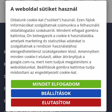
A weboldal sütiket használ
Oldalunk cookie-kat ("sütiket") használ. Ezen fájlok
információkat szolgáltatnak számunkra a felhasználó
oldallátogatási szokásairól. Mindent elfogad gombra
kattintva, Ön beleegyezik a cookie-k használatába,
amelyek marketing és statisztikai adatokat is
szolgáltatnak a rendszer használatához
KAPCSOLAT
elengedhetetlenül szükségeseken kívül. Amennyiben
minden cookie-t elutasít, akkor átirányítjuk a
google.com-ra, mert nem tudjuk megjeleníteni a
KÉPZÉSKERESŐ
weboldalunkat. Beállítások gombra kattintva tudja
módosítani az engedélyezett cookie-kat.
SZERVEZETI FELÉPÍTÉS
MINDET ELFOGADOM
FELVÉTELIZŐKNEK
BEÁLLÍTÁSOK
HALLGATÓKNAK
ELUTASÍTOM