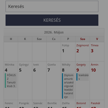
2026. Május
H
K
Sze
Cs
P
Szo
V
Fülöp
Zsigmond
Tímea
1
2
3
Mónika
Györgyi
Ivett
Gizella
Mihály
Gergely
Ármin
4
5
6
7
8
9
10
FÓKUS
Diplom
Valétálá
Z
amunk
s
Tanuló
a/szakd
klub 3.
olgozat
leadási
határid
eje
Ferenc
Pongrác
Szervác
Bonifác
Zsófia
Botond
Paszkál