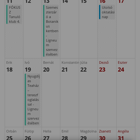
11
12
13
14
15
16
17
FÓKUS
Szemes
Utolsó
Z
zterzár
oktatási
Tanuló
ó a
nap
klub 4.
Botanik
us
kertben
-
Ligneu
m
szervez
ésében
Erik
Ivó
Bernát
Konstantin
Júlia
Dezső
Eszter
18
19
20
21
22
23
24
Nyugdíj
as
Teaház
–
teraszf
oglalás
sal -
Ligneu
m
szervez
ésében
Orbán
Fülöp
Hella
Emil
Magdolna
Zsanett
Angéla
25
26
27
28
29
30
31