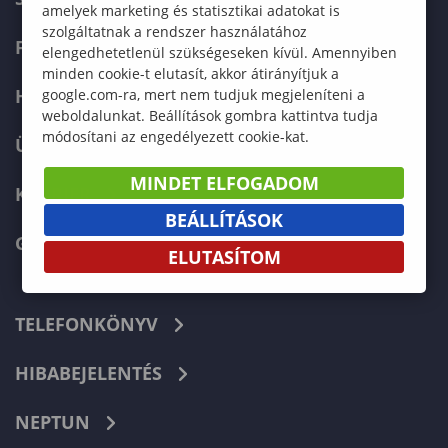
amelyek marketing és statisztikai adatokat is
szolgáltatnak a rendszer használatához
FELVÉTELIZŐKNEK
elengedhetetlenül szükségeseken kívül. Amennyiben
minden cookie-t elutasít, akkor átirányítjuk a
HALLGATÓKNAK
google.com-ra, mert nem tudjuk megjeleníteni a
weboldalunkat. Beállítások gombra kattintva tudja
módosítani az engedélyezett cookie-kat.
ÜZLETI PARTNEREKNEK
MINDET ELFOGADOM
KARRIER
BEÁLLÍTÁSOK
GREEN UNIVERSITY
ELUTASÍTOM
TELEFONKÖNYV
HIBABEJELENTÉS
NEPTUN