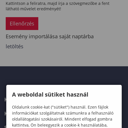
Kattintson a feliratra, majd írja a szövegmezőbe a fent
látható művelet eredményét!
Ellenőrzés
Esemény importálása saját naptárba
letöltés
A weboldal sütiket használ
KAPCSOLAT
Oldalunk cookie-kat ("sütiket") használ. Ezen fájlok
KÉPZÉSKERESŐ
információkat szolgáltatnak számunkra a felhasználó
oldallátogatási szokásairól. Mindent elfogad gombra
kattintva, Ön beleegyezik a cookie-k használatába,
SZERVEZETI FELÉPÍTÉS