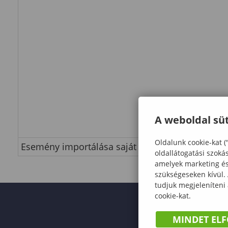
A weboldal süt
Oldalunk cookie-kat (
Esemény importálása saját naptárba
oldallátogatási szoká
amelyek marketing és 
szükségeseken kívül.
tudjuk megjeleníteni
cookie-kat.
MINDET EL