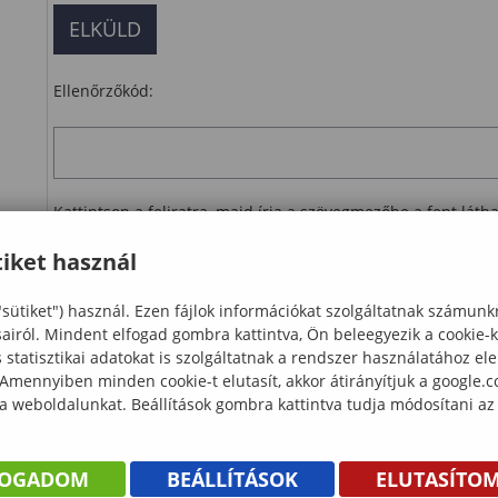
Ellenőrzőkód:
Kattintson a feliratra, majd írja a szövegmezőbe a fent lát
iket használ
Ellenőrzés
"sütiket") használ. Ezen fájlok információkat szolgáltatnak számunk
letöltés
sairól. Mindent elfogad gombra kattintva, Ön beleegyezik a cookie-
statisztikai adatokat is szolgáltatnak a rendszer használatához el
 Amennyiben minden cookie-t elutasít, akkor átirányítjuk a google.
 a weboldalunkat. Beállítások gombra kattintva tudja módosítani az
FOGADOM
BEÁLLÍTÁSOK
ELUTASÍTO