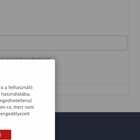
ható művelet eredményét!
ra a felhasználó
k használatába,
engedhetetlenül
com-ra, mert nem
 engedélyezett
M