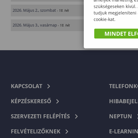
szükségeseken kívül.
2026. Május 2., szombat
- 18. hét
tudjuk megjeleníteni
cookie-kat.
2026. Május 3., vasárnap
- 18. hét
MINDET EL
KAPCSOLAT
TELEFON
KÉPZÉSKERESŐ
HIBABEJEL
SZERVEZETI FELÉPÍTÉS
NEPTUN
FELVÉTELIZŐKNEK
E-LEARNI