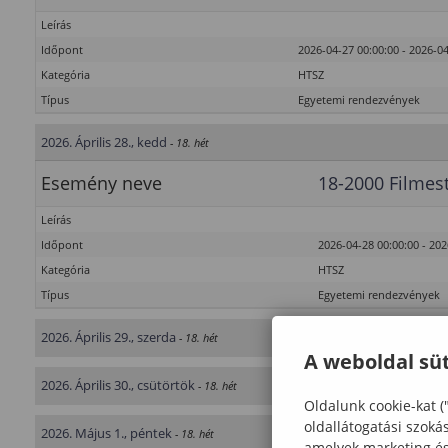
Leírás
Időpont
2026-04-27 00:00:00 - 2026-04
Kategória
HTSZ
Típus
Egyetemi rendezvények
2026. Április 28., kedd
- 18. hét
Esemény neve
18-2000 Filmes
Leírás
Időpont
2026-04-28 00:00:00 - 202
Kategória
HTSZ
Típus
Egyetemi rendezvények
2026. Április 29., szerda
- 18. hét
A weboldal süt
2026. Április 30., csütörtök
- 18. hét
Oldalunk cookie-kat (
oldallátogatási szoká
2026. Május 1., péntek
- 18. hét
amelyek marketing és 