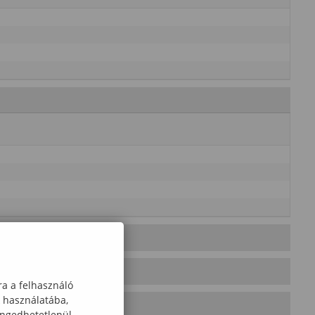
ra a felhasználó
k használatába,
engedhetetlenül