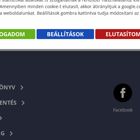
 Amennyiben minden cookie-t elutasít, akkor átirányítjuk a google.
 a weboldalunkat. Beállítások gombra kattintva tudja módosítani az
FOGADOM
BEÁLLÍTÁSOK
ELUTASÍTO
KÖNYV
ENTÉS
Facebook
NG