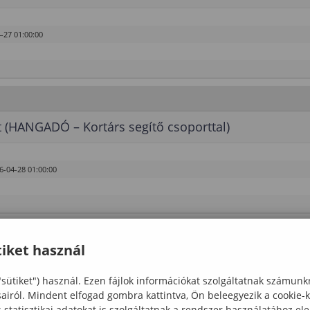
-27 01:00:00
t (HANGADÓ – Kortárs segítő csoporttal)
6-04-28 01:00:00
iket használ
"sütiket") használ. Ezen fájlok információkat szolgáltatnak számunk
sairól. Mindent elfogad gombra kattintva, Ön beleegyezik a cookie-
statisztikai adatokat is szolgáltatnak a rendszer használatához el