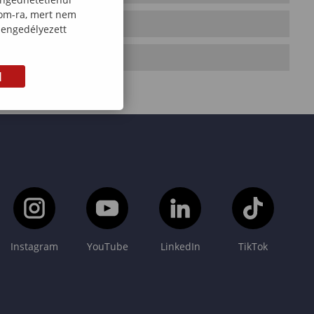
com-ra, mert nem
 engedélyezett
M
Instagram
YouTube
LinkedIn
TikTok