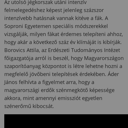
Az utolsó jégkorszak utáni intenzív
felmelegedéshez képest jelenleg százszor
intenzívebb hatásnak vannak kitéve a fák. A
Soproni Egyetemen speciális módszerekkel
vizsgálják, milyen fákat érdemes telepíteni ahhoz,
hogy akár a következő száz év klímáját is kibírják.
Borovics Attila, az Erdészeti Tudományos Intézet
főigazgatója arról is beszél, hogy Magyarországon
szaporítóanyag központot is létre lehetne hozni a
megfelelő jövőbeni telepítések érdekében. Áder
János felhívta a figyelmet arra, hogy a
magyarországi erdők szénmegkötő képessége
akkora, mint amennyi emissziót egyetlen
szénerőmű kibocsát.