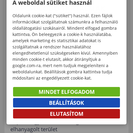
A weboldal sütiket használ
KAPCSOLÓDÓ TARTALMAK
Oldalunk cookie-kat ("sütiket") használ. Ezen fájlok
információkat szolgáltatnak számunkra a felhasználó
II. Rákóczi Ferenc és a hős katonák emléke
oldallátogatási szokásairól. Mindent elfogad gombra
előtt tisztelegtek a Soproni Egyetemen
kattintva, Ön beleegyezik a cookie-k használatába,
amelyek marketing és statisztikai adatokat is
Színpadi-makettek, egyéni elképzelések -
szolgáltatnak a rendszer használatához
Rendhagyó kiállítás a Soproni Egyetem
elengedhetetlenül szükségeseken kívül. Amennyiben
Erdészeti Múzeumában
minden cookie-t elutasít, akkor átirányítjuk a
google.com-ra, mert nem tudjuk megjeleníteni a
Kulturális est a Soproni Egyetem Esterházy
weboldalunkat. Beállítások gombra kattintva tudja
módosítani az engedélyezett cookie-kat.
Palota Erdészeti Múzeumában
MINDET ELFOGADOM
A Soproni Egyetem hallgatói és oktatói
készítették a Legendák! musicalshow
BEÁLLÍTÁSOK
látványvilágát
ELUTASÍTOM
Soproni Egyetem: a méhlegelő nem
elhanyagolt terület