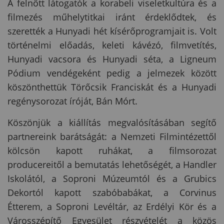
A felnőtt látogatók a korabeli viseletkultúra és a
filmezés műhelytitkai iránt érdeklődtek, és
szerették a Hunyadi hét kísérőprogramjait is. Volt
történelmi előadás, keleti kávézó, filmvetítés,
Hunyadi vacsora és Hunyadi séta, a Ligneum
Pódium vendégeként pedig a jelmezek között
köszönthettük Törőcsik Franciskát és a Hunyadi
regénysorozat íróját, Bán Mórt.
Köszönjük a kiállítás megvalósításában segítő
partnereink barátságát: a Nemzeti Filmintézettől
kölcsön kapott ruhákat, a filmsorozat
producereitől a bemutatás lehetőségét, a Handler
Iskolától, a Soproni Múzeumtól és a Grubics
Dekortól kapott szabóbabákat, a Corvinus
Étterem, a Soproni Levéltár, az Erdélyi Kör és a
Városszépítő Egyesület részvételét a közös