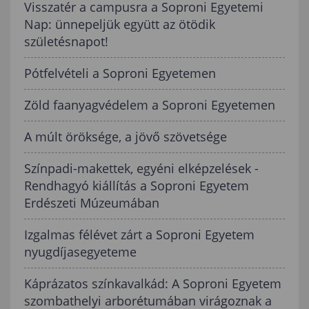
Visszatér a campusra a Soproni Egyetemi
Nap: ünnepeljük együtt az ötödik
születésnapot!
Pótfelvételi a Soproni Egyetemen
Zöld faanyagvédelem a Soproni Egyetemen
A múlt öröksége, a jövő szövetsége
Színpadi-makettek, egyéni elképzelések -
Rendhagyó kiállítás a Soproni Egyetem
Erdészeti Múzeumában
Izgalmas félévet zárt a Soproni Egyetem
nyugdíjasegyeteme
Káprázatos színkavalkád: A Soproni Egyetem
szombathelyi arborétumában virágoznak a