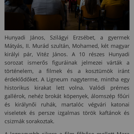
Hunyadi János, Szilágyi Erzsébet, a gyermek
Mátyás, II. Murád szultán, Mohamed, két magyar
királyi pár, Vitéz János. A 10 részes Hunyadi
sorozat ismerős figuráinak jelmezei várták a
történelem, a filmek és a kosztümök iránt
érdeklődőket. A Ligneum nagyterme, mintha egy
historikus kirakat lett volna. Valódi prémes
gallérok, nehéz brokát köpenyek, álomszép főúri
és királynői ruhák, martalóc végvári katonai
viseletek és persze izgalmas török kaftánok és
csizmák sorakoztak.