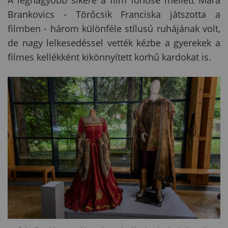
A legnagyobb sikere a film főhőse mellett Mara
Brankovics - Törőcsik Franciska játszotta a
filmben - három különféle stílusú ruhájának volt,
de nagy lelkesedéssel vették kézbe a gyerekek a
filmes kellékként kikönnyített korhű kardokat is.