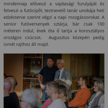
mindennap előveszi a vajdasági furulyáját és
felveszi a futócipőt, testnevelő tanár unokája heti
edzésterve szerint végzi a napi mozgássorokat. A
senior futóversenyek sztárja, bár csak 100
méteren indul, évek óta ő tartja a korosztályos
országos csúcsot. Augusztus közepén pedig
ismét rajthoz áll majd.