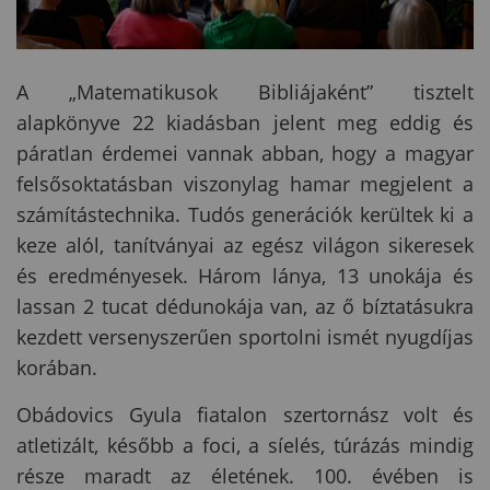
A „Matematikusok Bibliájaként” tisztelt
alapkönyve 22 kiadásban jelent meg eddig és
páratlan érdemei vannak abban, hogy a magyar
felsősoktatásban viszonylag hamar megjelent a
számítástechnika. Tudós generációk kerültek ki a
keze alól, tanítványai az egész világon sikeresek
és eredményesek. Három lánya, 13 unokája és
lassan 2 tucat dédunokája van, az ő bíztatásukra
kezdett versenyszerűen sportolni ismét nyugdíjas
korában.
Obádovics Gyula fiatalon szertornász volt és
atletizált, később a foci, a síelés, túrázás mindig
része maradt az életének. 100. évében is