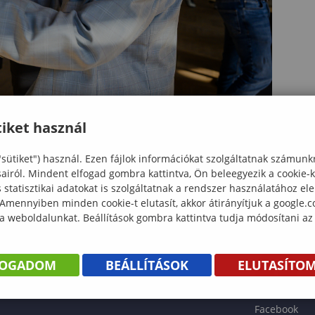
iket használ
"sütiket") használ. Ezen fájlok információkat szolgáltatnak számunk
sairól. Mindent elfogad gombra kattintva, Ön beleegyezik a cookie-
statisztikai adatokat is szolgáltatnak a rendszer használatához el
 Amennyiben minden cookie-t elutasít, akkor átirányítjuk a google.
 a weboldalunkat. Beállítások gombra kattintva tudja módosítani az
KÖNYV
FOGADOM
BEÁLLÍTÁSOK
ELUTASÍTO
ENTÉS
Facebook