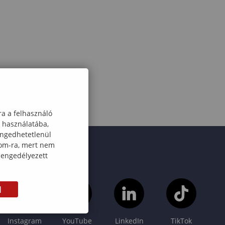
ra a felhasználó
k használatába,
engedhetetlenül
com-ra, mert nem
 engedélyezett
M
Instagram
YouTube
LinkedIn
TikTok