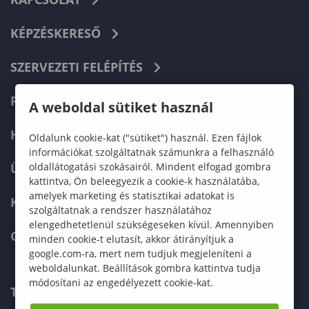
KÉPZÉSKERESŐ
SZERVEZETI FELÉPÍTÉS
FELVÉTELIZŐKNEK
A weboldal sütiket használ
HALLGATÓKNAK
Oldalunk cookie-kat ("sütiket") használ. Ezen fájlok
információkat szolgáltatnak számunkra a felhasználó
oldallátogatási szokásairól. Mindent elfogad gombra
ÜZLETI PARTNEREKNEK
kattintva, Ön beleegyezik a cookie-k használatába,
amelyek marketing és statisztikai adatokat is
KARRIER
szolgáltatnak a rendszer használatához
elengedhetetlenül szükségeseken kívül. Amennyiben
GREEN UNIVERSITY
minden cookie-t elutasít, akkor átirányítjuk a
google.com-ra, mert nem tudjuk megjeleníteni a
weboldalunkat. Beállítások gombra kattintva tudja
módosítani az engedélyezett cookie-kat.
TELEFONKÖNYV