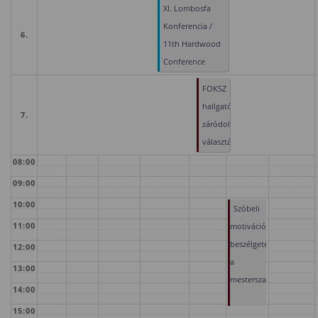
XI. Lombosfa
Konferencia /
6.
11th Hardwood
Conference
FOKSZ
hallgatók
7.
záródolgozattéma-
választása
08:00
09:00
10:00
Szóbeli
11:00
motivációs
beszélgetés
12:00
a
13:00
mesterszakokra
14:00
15:00