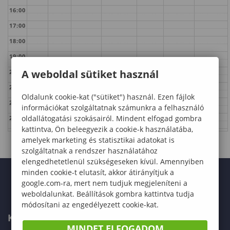
16:00
17:00
18:00
19:00
A weboldal sütiket használ
20:00
21:00
Oldalunk cookie-kat ("sütiket") használ. Ezen fájlok
22:00
információkat szolgáltatnak számunkra a felhasználó
oldallátogatási szokásairól. Mindent elfogad gombra
23:00
kattintva, Ön beleegyezik a cookie-k használatába,
amelyek marketing és statisztikai adatokat is
szolgáltatnak a rendszer használatához
elengedhetetlenül szükségeseken kívül. Amennyiben
minden cookie-t elutasít, akkor átirányítjuk a
google.com-ra, mert nem tudjuk megjeleníteni a
weboldalunkat. Beállítások gombra kattintva tudja
módosítani az engedélyezett cookie-kat.
KAPCSOLAT
MINDET ELFOGADOM