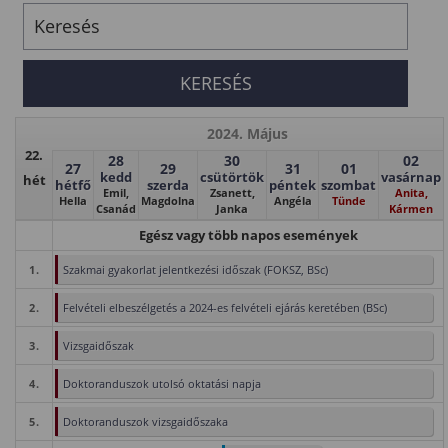
2024. Május
22.
28
30
02
27
29
31
01
kedd
csütörtök
vasárnap
hét
hétfő
szerda
péntek
szombat
Emil,
Zsanett,
Anita,
Hella
Magdolna
Angéla
Tünde
Csanád
Janka
Kármen
Egész vagy több napos események
1.
Szakmai gyakorlat jelentkezési időszak (FOKSZ, BSc)
2.
Felvételi elbeszélgetés a 2024-es felvételi ejárás keretében (BSc)
3.
Vizsgaidőszak
4.
Doktoranduszok utolsó oktatási napja
5.
Doktoranduszok vizsgaidőszaka