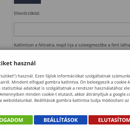
Ellenőrzőkód:
Kattintson a feliratra, majd írja a szövegmezőbe a fent lát
Ellenőrzés
iket használ
letöltés
"sütiket") használ. Ezen fájlok információkat szolgáltatnak számunk
sairól. Mindent elfogad gombra kattintva, Ön beleegyezik a cookie-
statisztikai adatokat is szolgáltatnak a rendszer használatához el
 Amennyiben minden cookie-t elutasít, akkor átirányítjuk a google.
 a weboldalunkat. Beállítások gombra kattintva tudja módosítani az
FOGADOM
BEÁLLÍTÁSOK
ELUTASÍTO
KÖNYV