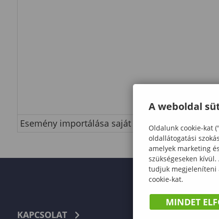
A weboldal süt
Esemény importálása saját naptárba
Oldalunk cookie-kat (
oldallátogatási szoká
amelyek marketing és 
szükségeseken kívül.
tudjuk megjeleníteni
cookie-kat.
MINDET EL
KAPCSOLAT
TELEFON