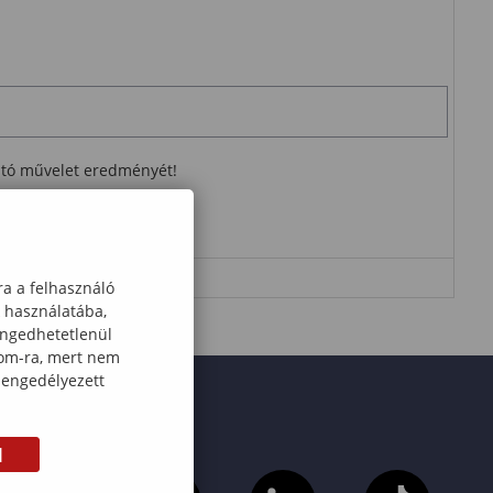
ható művelet eredményét!
ra a felhasználó
k használatába,
engedhetetlenül
com-ra, mert nem
 engedélyezett
M