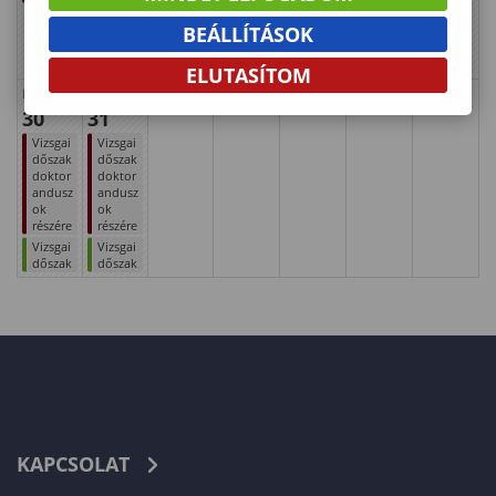
Diplom
BEÁLLÍTÁSOK
aátadó
ünnepé
ly
ELUTASÍTOM
Martina
Marcella
30
31
Vizsgai
Vizsgai
dőszak
dőszak
doktor
doktor
andusz
andusz
ok
ok
részére
részére
Vizsgai
Vizsgai
dőszak
dőszak
KAPCSOLAT