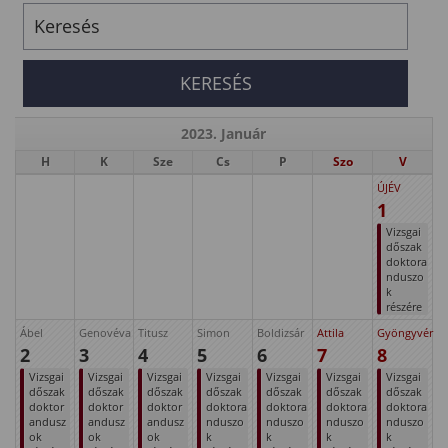
2023. Január
H
K
Sze
Cs
P
Szo
V
ÚJÉV
1
Vizsgai
dőszak
doktora
nduszo
k
részére
Ábel
Genovéva
Titusz
Simon
Boldizsár
Attila
Gyöngyvér
2
3
4
5
6
7
8
Vizsgai
Vizsgai
Vizsgai
Vizsgai
Vizsgai
Vizsgai
Vizsgai
dőszak
dőszak
dőszak
dőszak
dőszak
dőszak
dőszak
doktor
doktor
doktor
doktora
doktora
doktora
doktora
andusz
andusz
andusz
nduszo
nduszo
nduszo
nduszo
ok
ok
ok
k
k
k
k