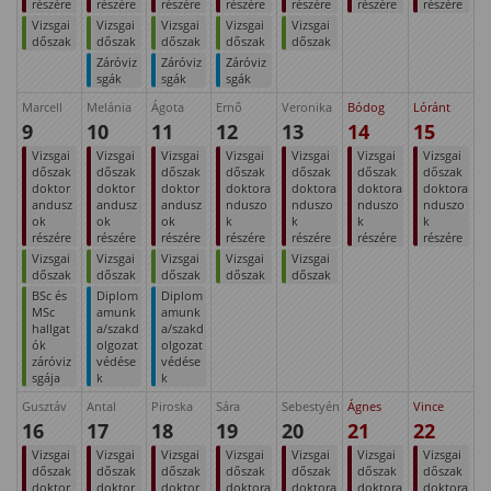
részére
részére
részére
részére
részére
részére
részére
Vizsgai
Vizsgai
Vizsgai
Vizsgai
Vizsgai
dőszak
dőszak
dőszak
dőszak
dőszak
Záróviz
Záróviz
Záróviz
sgák
sgák
sgák
Marcell
Melánia
Ágota
Ernő
Veronika
Bódog
Lóránt
9
10
11
12
13
14
15
Vizsgai
Vizsgai
Vizsgai
Vizsgai
Vizsgai
Vizsgai
Vizsgai
dőszak
dőszak
dőszak
dőszak
dőszak
dőszak
dőszak
doktor
doktor
doktor
doktora
doktora
doktora
doktora
andusz
andusz
andusz
nduszo
nduszo
nduszo
nduszo
ok
ok
ok
k
k
k
k
részére
részére
részére
részére
részére
részére
részére
Vizsgai
Vizsgai
Vizsgai
Vizsgai
Vizsgai
dőszak
dőszak
dőszak
dőszak
dőszak
BSc és
Diplom
Diplom
MSc
amunk
amunk
hallgat
a/szakd
a/szakd
ók
olgozat
olgozat
záróviz
védése
védése
sgája
k
k
Gusztáv
Antal
Piroska
Sára
Sebestyén
Ágnes
Vince
16
17
18
19
20
21
22
Vizsgai
Vizsgai
Vizsgai
Vizsgai
Vizsgai
Vizsgai
Vizsgai
dőszak
dőszak
dőszak
dőszak
dőszak
dőszak
dőszak
doktor
doktor
doktor
doktora
doktora
doktora
doktora