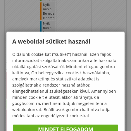
Nyílt
nap a
Benede
k Karon
Nyílt
nap a
Faipari
Mérnök
A weboldal sütiket használ
i és
Kreatívi
pari
Oldalunk cookie-kat ("sütiket") használ. Ezen fájlok
Karon
információkat szolgáltatnak számunkra a felhasználó
Zelma
Timót
Pál
Vanda
Angelika
Károly
Adél
oldallátogatási szokásairól. Mindent elfogad gombra
23
24
25
26
27
28
29
kattintva, Ön beleegyezik a cookie-k használatába,
Vizsgai
Vizsgai
Vizsgai
Vizsgai
Vizsgai
Vizsgai
Vizsgai
amelyek marketing és statisztikai adatokat is
dőszak
dőszak
dőszak
dőszak
dőszak
dőszak
dőszak
doktor
doktor
doktor
doktora
doktora
doktora
doktora
szolgáltatnak a rendszer használatához
andusz
andusz
andusz
nduszo
nduszo
nduszo
nduszo
elengedhetetlenül szükségeseken kívül. Amennyiben
ok
ok
ok
k
k
k
k
részére
részére
részére
részére
részére
részére
részére
minden cookie-t elutasít, akkor átirányítjuk a
Vizsgai
Vizsgai
Vizsgai
Vizsgai
Vizsgai
Záróviz
google.com-ra, mert nem tudjuk megjeleníteni a
dőszak
dőszak
dőszak
dőszak
dőszak
sga
weboldalunkat. Beállítások gombra kattintva tudja
időszak
Záróviz
Záróviz
Záróviz
Záróviz
Záróviz
módosítani az engedélyezett cookie-kat.
(MSc,
sga
sga
sga
sga
sga
PG)
időszak
időszak
időszak
időszak
időszak
(MSc,
(MSc,
(MSc,
(MSc,
(MSc,
MINDET ELFOGADOM
PG)
PG)
PG)
PG)
PG)