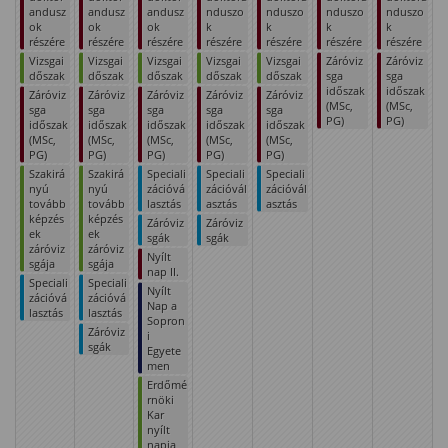
andusz
andusz
andusz
nduszo
nduszo
nduszo
nduszo
ok
ok
ok
k
k
k
k
részére
részére
részére
részére
részére
részére
részére
Vizsgai
Vizsgai
Vizsgai
Vizsgai
Vizsgai
Záróviz
Záróviz
dőszak
dőszak
dőszak
dőszak
dőszak
sga
sga
időszak
időszak
Záróviz
Záróviz
Záróviz
Záróviz
Záróviz
(MSc,
(MSc,
sga
sga
sga
sga
sga
PG)
PG)
időszak
időszak
időszak
időszak
időszak
(MSc,
(MSc,
(MSc,
(MSc,
(MSc,
PG)
PG)
PG)
PG)
PG)
Szakirá
Szakirá
Speciali
Speciali
Speciali
nyú
nyú
zációvá
zációvál
zációvál
tovább
tovább
lasztás
asztás
asztás
képzés
képzés
Záróviz
Záróviz
ek
ek
sgák
sgák
záróviz
záróviz
Nyílt
sgája
sgája
nap II.
Speciali
Speciali
Nyílt
zációvá
zációvá
Nap a
lasztás
lasztás
Sopron
Záróviz
i
sgák
Egyete
men
Erdőmé
rnöki
Kar
nyílt
napja