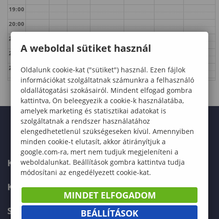
19:00
20:00
21:00
A weboldal sütiket használ
22:00
23:00
Oldalunk cookie-kat ("sütiket") használ. Ezen fájlok
információkat szolgáltatnak számunkra a felhasználó
oldallátogatási szokásairól. Mindent elfogad gombra
kattintva, Ön beleegyezik a cookie-k használatába,
amelyek marketing és statisztikai adatokat is
szolgáltatnak a rendszer használatához
elengedhetetlenül szükségeseken kívül. Amennyiben
minden cookie-t elutasít, akkor átirányítjuk a
google.com-ra, mert nem tudjuk megjeleníteni a
KAPCSOLAT
weboldalunkat. Beállítások gombra kattintva tudja
módosítani az engedélyezett cookie-kat.
KÉPZÉSKERESŐ
MINDET ELFOGADOM
SZERVEZETI FELÉPÍTÉS
BEÁLLÍTÁSOK