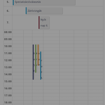
5.
Specializációválasztás
6.
Záróvizsgák
Nyílt
7.
nap II.
08:00
09:00
10:00
Nyílt
Erdőmérnöki
Nyílt
11:00
Nap
Kar
nap
Nyílt
a
nyílt
a
12:00
nap
Soproni
napja
Benedek
a
13:00
Egyetemen
Karon
Faipari
14:00
Mérnöki
15:00
és
16:00
Kreatívipari
17:00
Karon
18:00