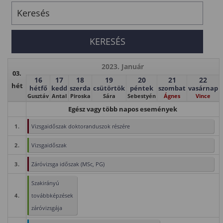
2023. Január
03.
16
17
18
19
20
21
22
hét
hétfő
kedd
szerda
csütörtök
péntek
szombat
vasárnap
Gusztáv
Antal
Piroska
Sára
Sebestyén
Ágnes
Vince
Egész vagy több napos események
1.
Vizsgaidőszak doktoranduszok részére
2.
Vizsgaidőszak
3.
Záróvizsga időszak (MSc, PG)
Szakirányú
4.
továbbképzések
záróvizsgája