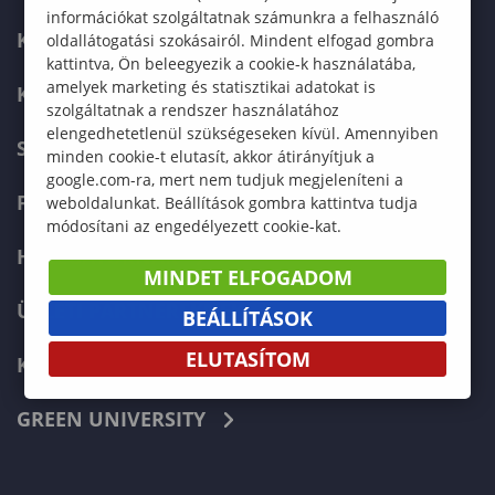
információkat szolgáltatnak számunkra a felhasználó
KAPCSOLAT
oldallátogatási szokásairól. Mindent elfogad gombra
kattintva, Ön beleegyezik a cookie-k használatába,
amelyek marketing és statisztikai adatokat is
KÉPZÉSKERESŐ
szolgáltatnak a rendszer használatához
elengedhetetlenül szükségeseken kívül. Amennyiben
SZERVEZETI FELÉPÍTÉS
minden cookie-t elutasít, akkor átirányítjuk a
google.com-ra, mert nem tudjuk megjeleníteni a
FELVÉTELIZŐKNEK
weboldalunkat. Beállítások gombra kattintva tudja
módosítani az engedélyezett cookie-kat.
HALLGATÓKNAK
MINDET ELFOGADOM
ÜZLETI PARTNEREKNEK
BEÁLLÍTÁSOK
ELUTASÍTOM
KARRIER
GREEN UNIVERSITY