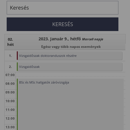
2023. Január 9., hétfő
02.
Marcell napja
hét
Egész vagy több napos események
1.
Vizsgaidőszak doktoranduszok részére
2.
Vizsgaidőszak
07:00
BSc és MSc hallgatók záróvizsgája
08:00
09:00
10:00
11:00
12:00
13:00