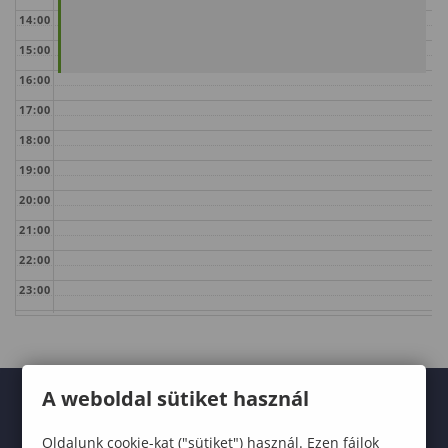
14:00
15:00
16:00
17:00
18:00
19:00
20:00
21:00
22:00
23:00
A weboldal sütiket használ
Oldalunk cookie-kat ("sütiket") használ. Ezen fájlok