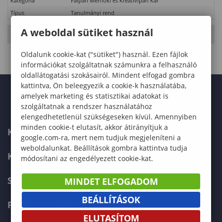
Kategória
Faipari Mérnöki és Kreatívipari Kar
Típus
Tanulmányi rend
A weboldal sütiket használ
2026. Május 17., vasárnap
- 20. hét
Oldalunk cookie-kat ("sütiket") használ. Ezen fájlok
információkat szolgáltatnak számunkra a felhasználó
oldallátogatási szokásairól. Mindent elfogad gombra
kattintva, Ön beleegyezik a cookie-k használatába,
amelyek marketing és statisztikai adatokat is
szolgáltatnak a rendszer használatához
elengedhetetlenül szükségeseken kívül. Amennyiben
minden cookie-t elutasít, akkor átirányítjuk a
KAPCSOLAT
google.com-ra, mert nem tudjuk megjeleníteni a
weboldalunkat. Beállítások gombra kattintva tudja
KÉPZÉSKERESŐ
módosítani az engedélyezett cookie-kat.
SZERVEZETI FELÉPÍTÉS
MINDET ELFOGADOM
BEÁLLÍTÁSOK
FELVÉTELIZŐKNEK
ELUTASÍTOM