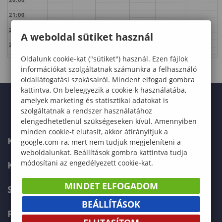
21:00
22:00
A weboldal sütiket használ
23:00
Oldalunk cookie-kat ("sütiket") használ. Ezen fájlok
információkat szolgáltatnak számunkra a felhasználó
oldallátogatási szokásairól. Mindent elfogad gombra
kattintva, Ön beleegyezik a cookie-k használatába,
amelyek marketing és statisztikai adatokat is
szolgáltatnak a rendszer használatához
elengedhetetlenül szükségeseken kívül. Amennyiben
minden cookie-t elutasít, akkor átirányítjuk a
KAPCSOLAT
google.com-ra, mert nem tudjuk megjeleníteni a
weboldalunkat. Beállítások gombra kattintva tudja
módosítani az engedélyezett cookie-kat.
KÉPZÉSKERESŐ
MINDET ELFOGADOM
SZERVEZETI FELÉPÍTÉS
BEÁLLÍTÁSOK
FELVÉTELIZŐKNEK