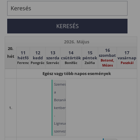
2026. Május
20.
16
11
12
13
14
15
17
szombat
hét
hétfő
kedd
szerda
csütörtök
péntek
vasárnap
Botond,
Ferenc
Pongrác
Szervác
Bonifác
Zsófia
Paszkál
Mózes
Egész vagy több napos események
Szemeszterzáró
a
Botanikus
1.
kertben
-
Ligneum
szervezésében