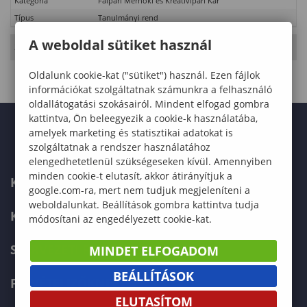
Kategória
Faipari Mérnöki és Kreatívipari Kar
Típus
Tanulmányi rend
A weboldal sütiket használ
2026. Május 17., vasárnap
- 20. hét
Oldalunk cookie-kat ("sütiket") használ. Ezen fájlok
információkat szolgáltatnak számunkra a felhasználó
oldallátogatási szokásairól. Mindent elfogad gombra
kattintva, Ön beleegyezik a cookie-k használatába,
amelyek marketing és statisztikai adatokat is
szolgáltatnak a rendszer használatához
elengedhetetlenül szükségeseken kívül. Amennyiben
minden cookie-t elutasít, akkor átirányítjuk a
KAPCSOLAT
google.com-ra, mert nem tudjuk megjeleníteni a
weboldalunkat. Beállítások gombra kattintva tudja
KÉPZÉSKERESŐ
módosítani az engedélyezett cookie-kat.
SZERVEZETI FELÉPÍTÉS
MINDET ELFOGADOM
BEÁLLÍTÁSOK
FELVÉTELIZŐKNEK
ELUTASÍTOM