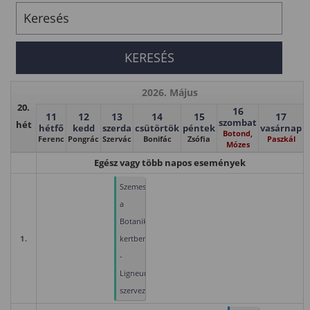
2026. Május
20.
16
11
12
13
14
15
17
szombat
hét
hétfő
kedd
szerda
csütörtök
péntek
vasárnap
Botond,
Ferenc
Pongrác
Szervác
Bonifác
Zsófia
Paszkál
Mózes
Egész vagy több napos események
Szemeszterzáró
a
Botanikus
1.
kertben
-
Ligneum
szervezésében