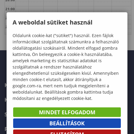
21:00
22:00
A weboldal sütiket használ
23:00
Oldalunk cookie-kat ("sütiket") használ. Ezen fájlok
információkat szolgáltatnak számunkra a felhasználó
oldallátogatási szokásairól. Mindent elfogad gombra
kattintva, Ön beleegyezik a cookie-k használatába,
amelyek marketing és statisztikai adatokat is
szolgáltatnak a rendszer használatához
elengedhetetlenül szükségeseken kívül. Amennyiben
minden cookie-t elutasít, akkor átirányítjuk a
KAPCSOLAT
google.com-ra, mert nem tudjuk megjeleníteni a
weboldalunkat. Beállítások gombra kattintva tudja
módosítani az engedélyezett cookie-kat.
KÉPZÉSKERESŐ
MINDET ELFOGADOM
SZERVEZETI FELÉPÍTÉS
BEÁLLÍTÁSOK
FELVÉTELIZŐKNEK