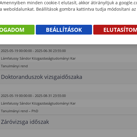
 Amennyiben minden cookie-t elutasít, akkor átirányítjuk a google.
Tanulmányi rend
 a weboldalunkat. Beállítások gombra kattintva tudja módosítani az
FOGADOM
BEÁLLÍTÁSOK
ELUTASÍTO
Vizsgaidőszak
2025-05-19 00:00:00 - 2025-06-30 23:55:00
Lámfalussy Sándor Közgazdaságtudományi Kar
Tanulmányi rend
Doktoranduszok vizsgaidőszaka
2025-05-19 00:00:00 - 2025-08-31 23:55:00
Lámfalussy Sándor Közgazdaságtudományi Kar
Tanulmányi rend – PhD
Záróvizsga időszak