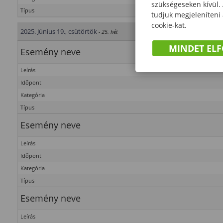
szükségeseken kívül.
Típus
tudjuk megjeleníteni
cookie-kat.
2025. Június 19., csütörtök
- 25. hét
MINDET EL
Esemény neve
Leírás
Időpont
Kategória
Típus
Esemény neve
Leírás
Időpont
Kategória
Típus
Esemény neve
Leírás