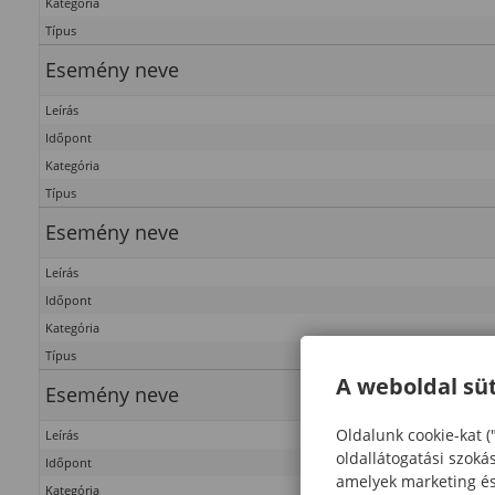
Kategória
Típus
Esemény neve
Leírás
Időpont
Kategória
Típus
Esemény neve
Leírás
Időpont
Kategória
Típus
A weboldal süt
Esemény neve
Oldalunk cookie-kat (
Leírás
oldallátogatási szoká
Időpont
amelyek marketing és 
Kategória