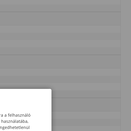
ra a felhasználó
k használatába,
engedhetetlenül