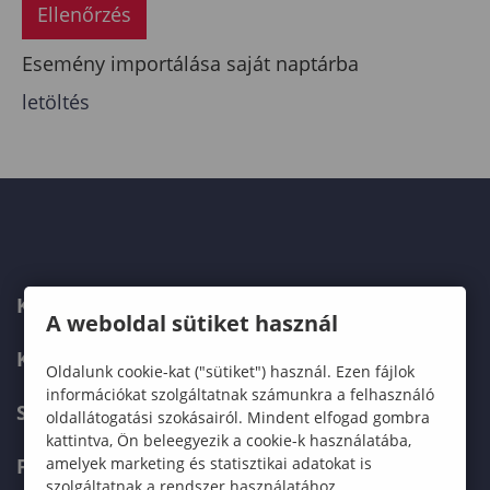
Ellenőrzés
Esemény importálása saját naptárba
letöltés
KAPCSOLAT
A weboldal sütiket használ
KÉPZÉSKERESŐ
Oldalunk cookie-kat ("sütiket") használ. Ezen fájlok
információkat szolgáltatnak számunkra a felhasználó
SZERVEZETI FELÉPÍTÉS
oldallátogatási szokásairól. Mindent elfogad gombra
kattintva, Ön beleegyezik a cookie-k használatába,
FELVÉTELIZŐKNEK
amelyek marketing és statisztikai adatokat is
szolgáltatnak a rendszer használatához