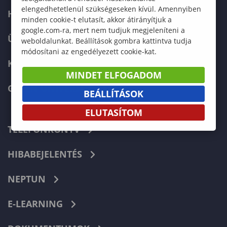
elengedhetetlenül szükségeseken kívül. Amennyiben
HALLGATÓKNAK
minden cookie-t elutasít, akkor átirányítjuk a
google.com-ra, mert nem tudjuk megjeleníteni a
ÜZLETI PARTNEREKNEK
weboldalunkat. Beállítások gombra kattintva tudja
módosítani az engedélyezett cookie-kat.
KARRIER
MINDET ELFOGADOM
GREEN UNIVERSITY
BEÁLLÍTÁSOK
ELUTASÍTOM
TELEFONKÖNYV
HIBABEJELENTÉS
NEPTUN
E-LEARNING