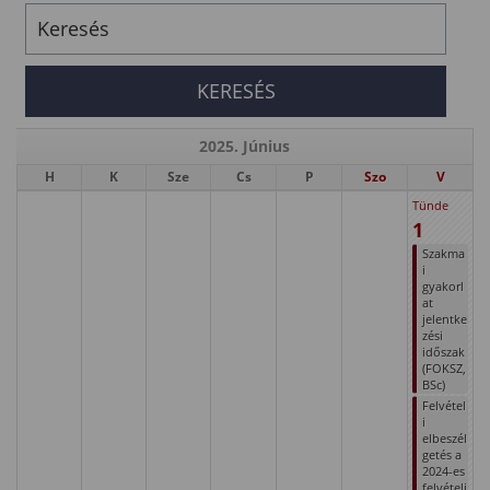
2025. Június
H
K
Sze
Cs
P
Szo
V
Tünde
1
Szakma
i
gyakorl
at
jelentke
zési
időszak
(FOKSZ,
BSc)
Felvétel
i
elbeszél
getés a
2024-es
felvételi