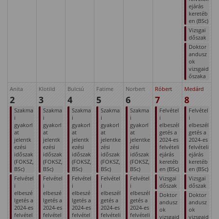
ejárás
keretéb
en (BSc)
Vizsgai
dőszak
Doktor
andusz
ok
vizsgaid
őszaka
Anita
Klotild
Bulcsú
Fatime
Norbert
Róbert
Medárd
2
3
4
5
6
7
8
Szakma
Szakma
Szakma
Szakma
Szakma
Felvétel
Felvétel
i
i
i
i
i
i
i
gyakorl
gyakorl
gyakorl
gyakorl
gyakorl
elbeszél
elbeszél
at
at
at
at
at
getés a
getés a
jelentk
jelentk
jelentk
jelentke
jelentke
2024-es
2024-es
ezési
ezési
ezési
zési
zési
felvételi
felvételi
időszak
időszak
időszak
időszak
időszak
ejárás
ejárás
(FOKSZ,
(FOKSZ,
(FOKSZ,
(FOKSZ,
(FOKSZ,
keretéb
keretéb
BSc)
BSc)
BSc)
BSc)
BSc)
en (BSc)
en (BSc)
Felvétel
Felvétel
Felvétel
Felvétel
Felvétel
Vizsgai
Vizsgai
i
i
i
i
i
dőszak
dőszak
elbeszé
elbeszé
elbeszé
elbeszél
elbeszél
Doktor
Doktor
lgetés a
lgetés a
lgetés a
getés a
getés a
andusz
andusz
2024-es
2024-es
2024-es
2024-es
2024-es
ok
ok
felvétel
felvétel
felvétel
felvételi
felvételi
vizsgaid
vizsgaid