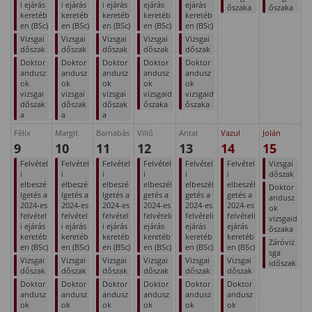
i ejárás
i ejárás
i ejárás
ejárás
ejárás
őszaka
őszaka
keretéb
keretéb
keretéb
keretéb
keretéb
en (BSc)
en (BSc)
en (BSc)
en (BSc)
en (BSc)
Vizsgai
Vizsgai
Vizsgai
Vizsgai
Vizsgai
dőszak
dőszak
dőszak
dőszak
dőszak
Doktor
Doktor
Doktor
Doktor
Doktor
andusz
andusz
andusz
andusz
andusz
ok
ok
ok
ok
ok
vizsgai
vizsgai
vizsgai
vizsgaid
vizsgaid
dőszak
dőszak
dőszak
őszaka
őszaka
a
a
a
Félix
Margit
Barnabás
Villő
Antal
Vazul
Jolán
9
10
11
12
13
14
15
Felvétel
Felvétel
Felvétel
Felvétel
Felvétel
Felvétel
Vizsgai
i
i
i
i
i
i
dőszak
elbeszé
elbeszé
elbeszé
elbeszél
elbeszél
elbeszél
Doktor
lgetés a
lgetés a
lgetés a
getés a
getés a
getés a
andusz
2024-es
2024-es
2024-es
2024-es
2024-es
2024-es
ok
felvétel
felvétel
felvétel
felvételi
felvételi
felvételi
vizsgaid
i ejárás
i ejárás
i ejárás
ejárás
ejárás
ejárás
őszaka
keretéb
keretéb
keretéb
keretéb
keretéb
keretéb
Záróviz
en (BSc)
en (BSc)
en (BSc)
en (BSc)
en (BSc)
en (BSc)
sga
Vizsgai
Vizsgai
Vizsgai
Vizsgai
Vizsgai
Vizsgai
időszak
dőszak
dőszak
dőszak
dőszak
dőszak
dőszak
Doktor
Doktor
Doktor
Doktor
Doktor
Doktor
andusz
andusz
andusz
andusz
andusz
andusz
ok
ok
ok
ok
ok
ok