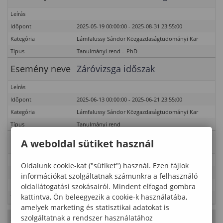
Leírás
Időpont
2025-05-19 00:00:00 - 2025-08-31 23:55:00
Kategória
Lámfalussy Sándor Közgazdaságtudományi Kar
Típus
Tanulmányi rend – PhD
Esemény neve
Záróvizsga időszak
Leírás
Időpont
2025-06-13 00:00:00 - 2025-06-21 23:55:00
Kategória
Lámfalussy Sándor Közgazdaságtudományi Kar
Típus
Tanulmányi rend
Esemény neve
Védések hete
A weboldal sütiket használ
Leírás
Oldalunk cookie-kat ("sütiket") használ. Ezen fájlok
Időpont
2025-06-16 00:00:00 - 2025-06-20 01:00:00
információkat szolgáltatnak számunkra a felhasználó
Kategória
Erdőmérnöki Kar
oldallátogatási szokásairól. Mindent elfogad gombra
kattintva, Ön beleegyezik a cookie-k használatába,
Típus
Tanulmányi rend
amelyek marketing és statisztikai adatokat is
szolgáltatnak a rendszer használatához
2025. Június 20., péntek
- 25. hét