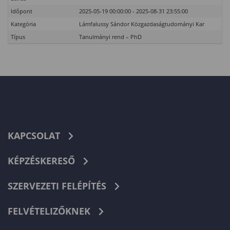
Időpont
2025-05-19 00:00:00 - 2025-08-31 23:55:00
Kategória
Lámfalussy Sándor Közgazdaságtudományi Kar
Típus
Tanulmányi rend – PhD
KAPCSOLAT
KÉPZÉSKERESŐ
SZERVEZETI FELÉPÍTÉS
FELVÉTELIZŐKNEK