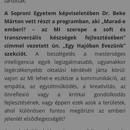
tartották.
A Soproni Egyetem képviseletében Dr. Beke
Márton vett részt a programban, aki „Marad-e
emberi? – az MI szerepe a soft és
transzverzális készségek fejlesztésében”
címmel vezetett ún. „Egy Hajóban Evezünk”
szekciót.
A beszélgetés a mesterséges
intelligencia egyik legizgalmasabb, ugyanakkor
legérzékenyebb oktatási kérdését járta körül:
vajon az MI lehet-e eszköze a kommunikáció, az
empátia, az együttműködés, a kreativitás, az
önreflexió vagy a kritikai gondolkodás
fejlesztésének, vagy éppen ezek azok a területek,
ahol különösen fontos megőrizni az emberi
jelenlét elsődlegességét?