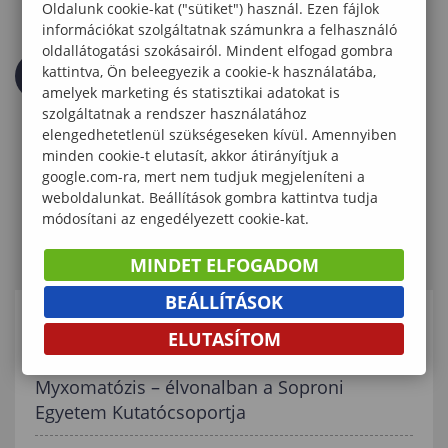
Oldalunk cookie-kat ("sütiket") használ. Ezen fájlok
információkat szolgáltatnak számunkra a felhasználó
oldallátogatási szokásairól. Mindent elfogad gombra
kattintva, Ön beleegyezik a cookie-k használatába,
amelyek marketing és statisztikai adatokat is
szolgáltatnak a rendszer használatához
elengedhetetlenül szükségeseken kívül. Amennyiben
minden cookie-t elutasít, akkor átirányítjuk a
google.com-ra, mert nem tudjuk megjeleníteni a
weboldalunkat. Beállítások gombra kattintva tudja
módosítani az engedélyezett cookie-kat.
MINDET ELFOGADOM
BEÁLLÍTÁSOK
KAPCSOLÓDÓ TARTALMAK
ELUTASÍTOM
Myxomatózis – élvonalban a Soproni
Egyetem Kutatócsoportja