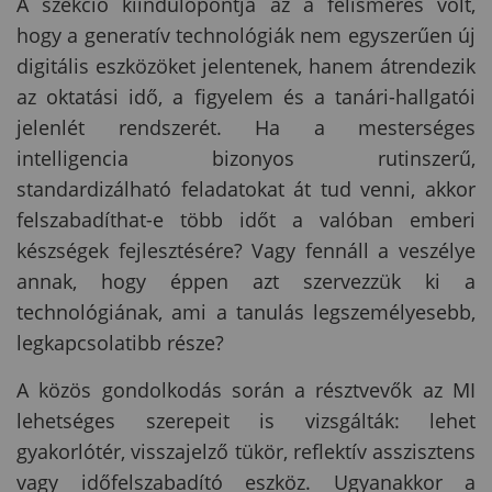
A szekció kiindulópontja az a felismerés volt,
hogy a generatív technológiák nem egyszerűen új
digitális eszközöket jelentenek, hanem átrendezik
az oktatási idő, a figyelem és a tanári-hallgatói
jelenlét rendszerét. Ha a mesterséges
intelligencia bizonyos rutinszerű,
standardizálható feladatokat át tud venni, akkor
felszabadíthat-e több időt a valóban emberi
készségek fejlesztésére? Vagy fennáll a veszélye
annak, hogy éppen azt szervezzük ki a
technológiának, ami a tanulás legszemélyesebb,
legkapcsolatibb része?
A közös gondolkodás során a résztvevők az MI
lehetséges szerepeit is vizsgálták: lehet
gyakorlótér, visszajelző tükör, reflektív asszisztens
vagy időfelszabadító eszköz. Ugyanakkor a