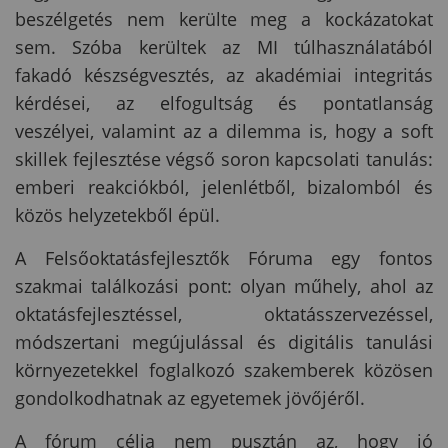
beszélgetés nem kerülte meg a kockázatokat
sem. Szóba kerültek az MI túlhasználatából
fakadó készségvesztés, az akadémiai integritás
kérdései, az elfogultság és pontatlanság
veszélyei, valamint az a dilemma is, hogy a soft
skillek fejlesztése végső soron kapcsolati tanulás:
emberi reakciókból, jelenlétből, bizalomból és
közös helyzetekből épül.
A Felsőoktatásfejlesztők Fóruma egy fontos
szakmai találkozási pont: olyan műhely, ahol az
oktatásfejlesztéssel, oktatásszervezéssel,
módszertani megújulással és digitális tanulási
környezetekkel foglalkozó szakemberek közösen
gondolkodhatnak az egyetemek jövőjéről.
A fórum célja nem pusztán az, hogy jó