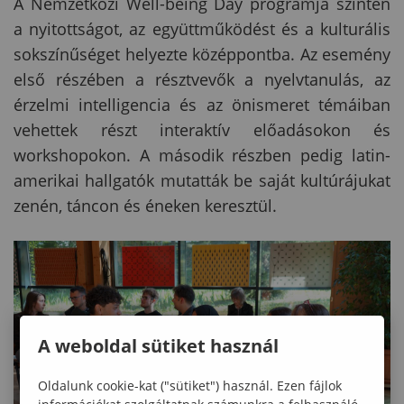
A Nemzetközi Well-being Day programja szintén
a nyitottságot, az együttműködést és a kulturális
sokszínűséget helyezte középpontba. Az esemény
első részében a résztvevők a nyelvtanulás, az
érzelmi intelligencia és az önismeret témáiban
vehettek részt interaktív előadásokon és
workshopokon. A második részben pedig latin-
amerikai hallgatók mutatták be saját kultúrájukat
zenén, táncon és éneken keresztül.
A weboldal sütiket használ
Oldalunk cookie-kat ("sütiket") használ. Ezen fájlok