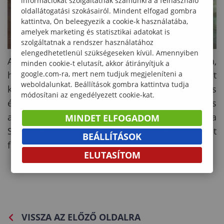
információkat szolgáltatnak számunkra a felhasználó
oldallátogatási szokásairól. Mindent elfogad gombra
kattintva, Ön beleegyezik a cookie-k használatába,
amelyek marketing és statisztikai adatokat is
szolgáltatnak a rendszer használatához
elengedhetetlenül szükségeseken kívül. Amennyiben
A rendezvény különleges atmoszféráját az adta,
minden cookie-t elutasít, akkor átirányítjuk a
hogy a hallgatók aktív résztvevőként
google.com-ra, mert nem tudjuk megjeleníteni a
weboldalunkat. Beállítások gombra kattintva tudja
kapcsolódhattak be a programokba. A közös
módosítani az engedélyezett cookie-kat.
élmények, az egymás kultúrája iránti nyitottság és
a támogató légkör ismét megmutatta, hogy a
MINDET ELFOGADOM
Soproni Egyetem valódi nemzetközi közösséget
BEÁLLÍTÁSOK
formál.
ELUTASÍTOM
VISSZA AZ ELŐZŐ OLDALRA