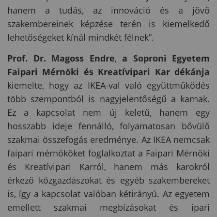
hanem a tudás, az innováció és a jövő
szakembereinek képzése terén is kiemelkedő
lehetőségeket kínál mindkét félnek”.
Prof. Dr. Magoss Endre
,
a Soproni Egyetem
Faipari Mérnöki és Kreatívipari Kar dékánja
kiemelte, hogy az IKEA-val való együttműködés
több szempontból is nagyjelentőségű a karnak.
Ez a kapcsolat nem új keletű, hanem egy
hosszabb ideje fennálló, folyamatosan bővülő
szakmai összefogás eredménye. Az IKEA nemcsak
faipari mérnököket foglalkoztat a Faipari Mérnöki
és Kreatívipari Karról, hanem más karokról
érkező közgazdászokat és egyéb szakembereket
is, így a kapcsolat valóban kétirányú. Az egyetem
emellett szakmai megbízásokat és ipari