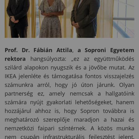
Prof. Dr. Fábián Attila
,
a Soproni Egyetem
rektora
hangsúlyozta: „ez az együttműködés
szilárd alapokon nyugszik és a jövőbe mutat. Az
IKEA jelenléte és támogatása fontos visszajelzés
számunkra arról, hogy jó úton járunk. Olyan
partnerség ez, amely nemcsak a hallgatóink
számára nyújt gyakorlati lehetőségeket, hanem
hozzájárul ahhoz is, hogy Sopron továbbra is
meghatározó szereplője maradjon a hazai és
nemzetközi faipari színtérnek. A közös munka
nem csupán infrastrukturális fejlesztést jelent,