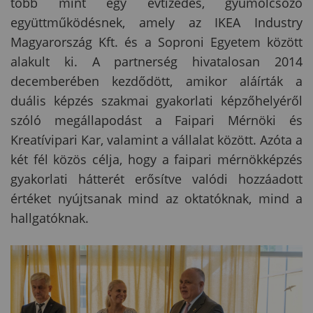
több mint egy évtizedes, gyümölcsöző
együttműködésnek, amely az IKEA Industry
Magyarország Kft. és a Soproni Egyetem között
alakult ki. A partnerség hivatalosan 2014
decemberében kezdődött, amikor aláírták a
duális képzés szakmai gyakorlati képzőhelyéről
szóló megállapodást a Faipari Mérnöki és
Kreatívipari Kar, valamint a vállalat között. Azóta a
két fél közös célja, hogy a faipari mérnökképzés
gyakorlati hátterét erősítve valódi hozzáadott
értéket nyújtsanak mind az oktatóknak, mind a
hallgatóknak.