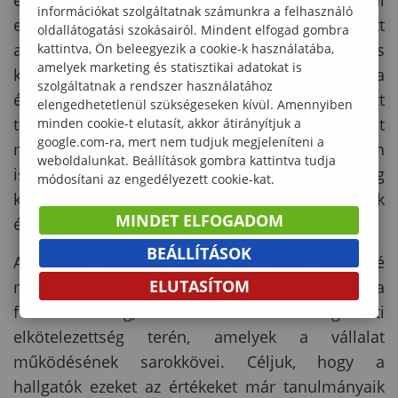
és az IKEA nem véletlenül választotta telephelyéül
információkat szolgáltatnak számunkra a felhasználó
ezt a térséget. A döntésben kulcsszerepet játszott
oldallátogatási szokásairól. Mindent elfogad gombra
az egyetem nemzetközileg is elismert faipari és
kattintva, Ön beleegyezik a cookie-k használatába,
amelyek marketing és statisztikai adatokat is
kreatívipari képzése, amely a vállalat számára
szolgáltatnak a rendszer használatához
értékes szakmai bázist jelent. Az újonnan átadott
elengedhetetlenül szükségeseken kívül. Amennyiben
terem nemcsak a tanulási környezet
minden cookie-t elutasít, akkor átirányítjuk a
google.com-ra, mert nem tudjuk megjeleníteni a
modernizálását szolgálja, hanem szimbolikusan
weboldalunkat. Beállítások gombra kattintva tudja
is kifejezi az ipari szereplők és az egyetemi világ
módosítani az engedélyezett cookie-kat.
között kialakuló összefogást a jövő generációinak
MINDET ELFOGADOM
érdekében.
BEÁLLÍTÁSOK
A közös munka során az IKEA szeretné
ELUTASÍTOM
megosztani azokat az alapértékeket, mint a
fenntarthatóság, az innováció és a minőség iránti
elkötelezettség terén, amelyek a vállalat
működésének sarokkövei. Céljuk, hogy a
hallgatók ezeket az értékeket már tanulmányaik