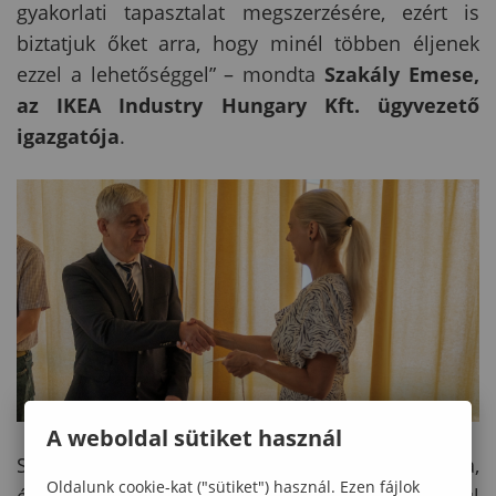
gyakorlati tapasztalat megszerzésére, ezért is
biztatjuk őket arra, hogy minél többen éljenek
ezzel a lehetőséggel” – mondta
Szakály Emese,
az IKEA Industry Hungary Kft. ügyvezető
igazgatója
.
A weboldal sütiket használ
Sopron évszázadok óta a faipar hazai központja,
Oldalunk cookie-kat ("sütiket") használ. Ezen fájlok