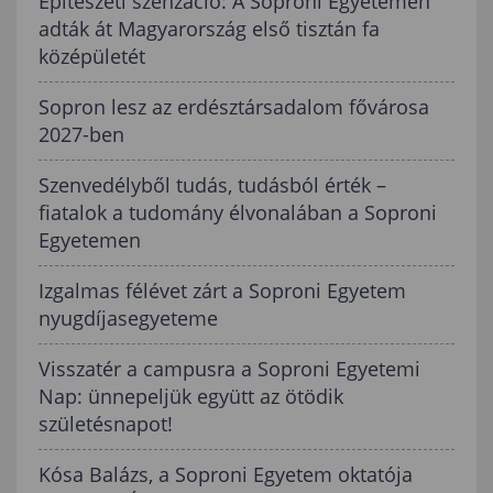
Építészeti szenzáció: A Soproni Egyetemen
adták át Magyarország első tisztán fa
középületét
Sopron lesz az erdésztársadalom fővárosa
2027-ben
Szenvedélyből tudás, tudásból érték –
fiatalok a tudomány élvonalában a Soproni
Egyetemen
Izgalmas félévet zárt a Soproni Egyetem
nyugdíjasegyeteme
Visszatér a campusra a Soproni Egyetemi
Nap: ünnepeljük együtt az ötödik
születésnapot!
Kósa Balázs, a Soproni Egyetem oktatója