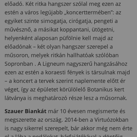
előadó. Két ritka hangszer szólal meg ezen az
estén a város legújabb „koncerttermében”: az
egyiket szinte simogatja, cirógatja, pengeti a
művésznő, a másikat koppantani, ütögetni,
helyenként alaposan püfölnie kell majd az
előadónak – két olyan hangszer szerepel a
műsoron, melyek ritkán hallhatóak szólóban
Sopronban . A Ligneum nagyszerű hangzásához
ezen az estén a koraesti fények is társulnak majd
– a koncert a tervek szerint naplemente előtt ér
véget, így az épületet körülölelő Botanikus kert
látványa is meghatározó része lesz a műsornak.
Szauer Biankát
már 10 évesen megismerte és
megszerette az ország. 2014-ben a Virtuózokban
is nagy sikerrel szerepelt, bár akkor még nem érte
el a lába a pedálokat, hárfajátékával a döntőig