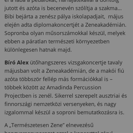
jutott és azóta is becenevén szólítja a szakma…
Bibi bejárta a zenész pálya iskolapadjait, május
elején adta diplomakoncertjét a Zeneakadémián.
Sopronba olyan műsorszámokkal készül, melyek
ebben a páratlan természeti környezetben
különlegesen hatnak majd.
Bíró Alex
ütőhangszeres vizsgakoncertje tavaly
májusban volt a Zeneakadémián, de a makói fiú
azóta többször fellép más formációkkal is –
többek között az Amadinda Percussion
Projectben is zenél. Sikerrel szerepelt ausztriai és
finnországi nemzetközi versenyeken, és nagy
izgalommal készül a soproni bemutatkozásra is.
A „Természetesen Zene” elnevezésű