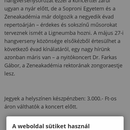
hangversenysorozat ezzel a koncerttel zárul
ugyan a nyár előtt, de a Soproni Egyetem és a
Zeneakadémia már dolgozik a negyedik évad
repertoárján – érdekes és sokszínű műsorokat
terveznek ismét a Ligneumba hozni. A május 27-i
hangverseny közönsége elsőkézből értesülhet a
következő évad kínálatáról, egy nagy hírünk
azonban máris van – a nyitókoncert Dr. Farkas
Gábor, a Zeneakadémia rektorának zongoraestje
lesz.
Jegyek a helyszínen készpénzben: 3.000.- Ft-os
áron válthatók a koncert előtt.
A weboldal sütiket használ