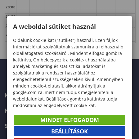
20:00
21:00
A weboldal sütiket használ
22:00
23:00
Oldalunk cookie-kat ("sütiket") használ. Ezen fájlok
információkat szolgáltatnak számunkra a felhasználó
oldallátogatási szokásairól. Mindent elfogad gombra
kattintva, Ön beleegyezik a cookie-k használatába,
amelyek marketing és statisztikai adatokat is
szolgáltatnak a rendszer használatához
elengedhetetlenül szükségeseken kívül. Amennyiben
minden cookie-t elutasít, akkor átirányítjuk a
google.com-ra, mert nem tudjuk megjeleníteni a
KAPCSOLAT
weboldalunkat. Beállítások gombra kattintva tudja
módosítani az engedélyezett cookie-kat.
KÉPZÉSKERESŐ
MINDET ELFOGADOM
SZERVEZETI FELÉPÍTÉS
BEÁLLÍTÁSOK