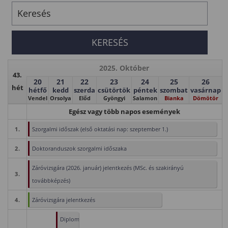
2025. Október
43.
20
21
22
23
24
25
26
hét
hétfő
kedd
szerda
csütörtök
péntek
szombat
vasárnap
Vendel
Orsolya
Előd
Gyöngyi
Salamon
Bianka
Dömötör
Egész vagy több napos események
1.
Szorgalmi időszak (első oktatási nap: szeptember 1.)
2.
Doktoranduszok szorgalmi időszaka
Záróvizsgára (2026. január) jelentkezés (MSc. és szakirányú
3.
továbbképzés)
4.
Záróvizsgára jelentkezés
Diploma/szakdolgozat/záródolgozat