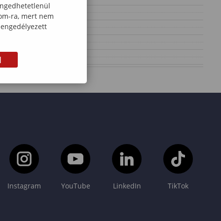
engedhetetlenül
com-ra, mert nem
 engedélyezett
M
Instagram
YouTube
LinkedIn
TikTok