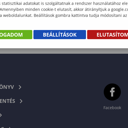
statisztikai adatokat is szolgáltatnak a rendszer használatához el
 Amennyiben minden cookie-t elutasít, akkor átirányítjuk a google.
 a weboldalunkat. Beállítások gombra kattintva tudja módosítani az
FOGADOM
BEÁLLÍTÁSOK
ELUTASÍTO
KÖNYV
ENTÉS
Facebook