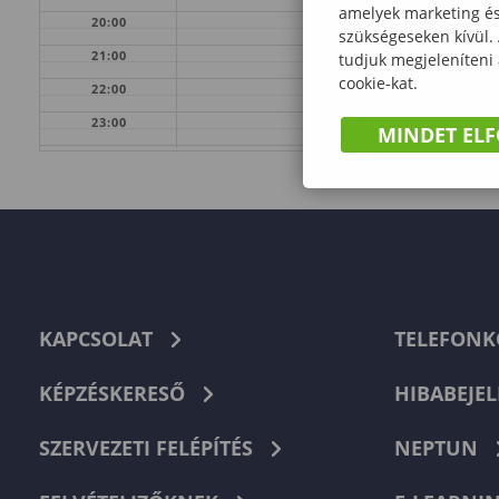
amelyek marketing és 
20:00
szükségeseken kívül.
21:00
tudjuk megjeleníteni
cookie-kat.
22:00
23:00
MINDET EL
KAPCSOLAT
TELEFON
KÉPZÉSKERESŐ
HIBABEJEL
SZERVEZETI FELÉPÍTÉS
NEPTUN