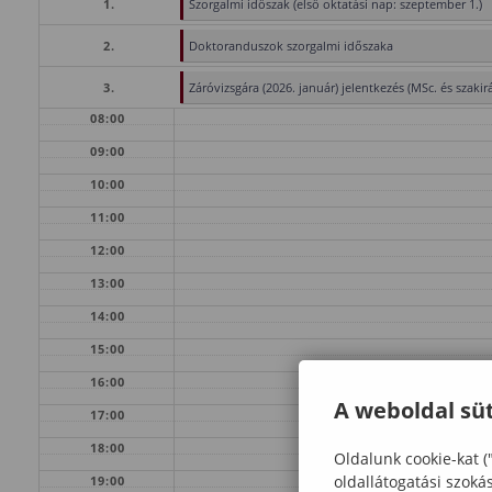
1.
Szorgalmi időszak (első oktatási nap: szeptember 1.)
2.
Doktoranduszok szorgalmi időszaka
3.
Záróvizsgára (2026. január) jelentkezés (MSc. és szak
08:00
09:00
10:00
11:00
12:00
13:00
14:00
15:00
16:00
A weboldal süt
17:00
18:00
Oldalunk cookie-kat (
oldallátogatási szoká
19:00