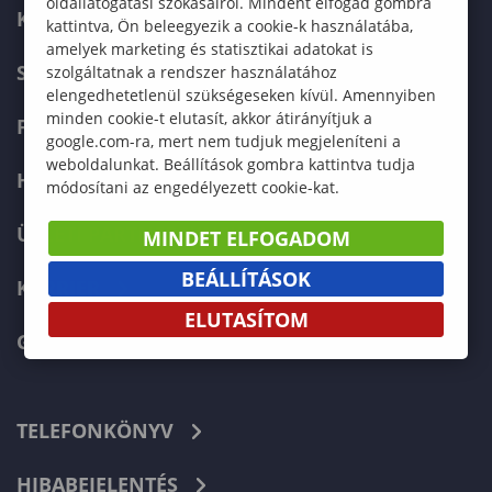
oldallátogatási szokásairól. Mindent elfogad gombra
KÉPZÉSKERESŐ
kattintva, Ön beleegyezik a cookie-k használatába,
amelyek marketing és statisztikai adatokat is
SZERVEZETI FELÉPÍTÉS
szolgáltatnak a rendszer használatához
elengedhetetlenül szükségeseken kívül. Amennyiben
minden cookie-t elutasít, akkor átirányítjuk a
FELVÉTELIZŐKNEK
google.com-ra, mert nem tudjuk megjeleníteni a
weboldalunkat. Beállítások gombra kattintva tudja
HALLGATÓKNAK
módosítani az engedélyezett cookie-kat.
ÜZLETI PARTNEREKNEK
MINDET ELFOGADOM
BEÁLLÍTÁSOK
KARRIER
ELUTASÍTOM
GREEN UNIVERSITY
TELEFONKÖNYV
HIBABEJELENTÉS