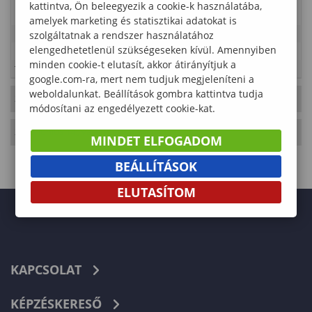
2026. június 8 – 12.
kattintva, Ön beleegyezik a cookie-k használatába,
amelyek marketing és statisztikai adatokat is
Időpont
szolgáltatnak a rendszer használatához
2026-06-08 00:00:00 - 2026-06-12 01:00:00
elengedhetetlenül szükségeseken kívül. Amennyiben
Kategória
Faipari Mérnöki és Kreatívipari Kar
minden cookie-t elutasít, akkor átirányítjuk a
Típus
Tanulmányi rend
google.com-ra, mert nem tudjuk megjeleníteni a
weboldalunkat. Beállítások gombra kattintva tudja
2026. Június 13., szombat
- 24. hét
módosítani az engedélyezett cookie-kat.
2026. Június 14., vasárnap
- 24. hét
MINDET ELFOGADOM
BEÁLLÍTÁSOK
ELUTASÍTOM
KAPCSOLAT
KÉPZÉSKERESŐ