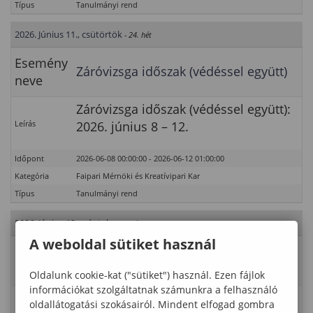
Típus
Tanulmányi rend
2026. Június 11., csütörtök
- 24. hét
Esemény
Záróvizsga időszak (védéssel együtt)
neve
Záróvizsga időszak (védéssel együtt):
Leírás
2026. június 8 – 12.
Időpont
2026-06-08 00:00:00 - 2026-06-12 01:00:00
Kategória
Faipari Mérnöki és Kreatívipari Kar
Típus
Tanulmányi rend
2026. Június 12., péntek
- 24. hét
A weboldal sütiket használ
Esemény
Záróvizsga időszak (védéssel együtt)
neve
Oldalunk cookie-kat ("sütiket") használ. Ezen fájlok
információkat szolgáltatnak számunkra a felhasználó
Záróvizsga időszak (védéssel együtt):
oldallátogatási szokásairól. Mindent elfogad gombra
Leírás