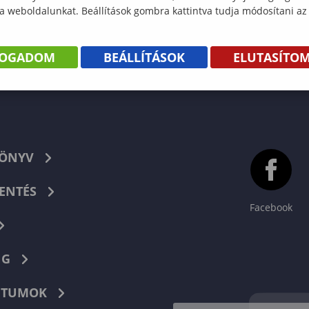
 a weboldalunkat. Beállítások gombra kattintva tudja módosítani az
FOGADOM
BEÁLLÍTÁSOK
ELUTASÍTO
KÖNYV
ENTÉS
Facebook
NG
TUMOK