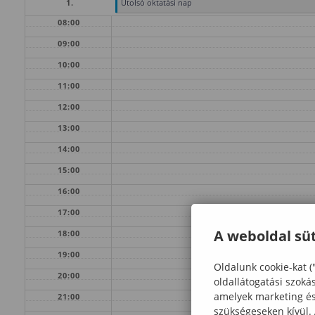
1.
Utolsó oktatási nap
08:00
09:00
10:00
11:00
12:00
13:00
14:00
15:00
16:00
17:00
A weboldal süt
18:00
19:00
Oldalunk cookie-kat (
20:00
oldallátogatási szoká
amelyek marketing és 
21:00
szükségeseken kívül.