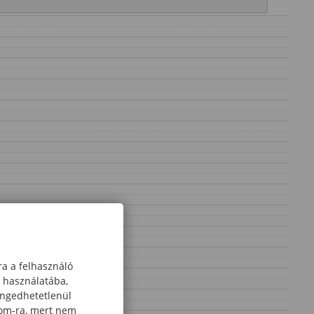
ra a felhasználó
k használatába,
engedhetetlenül
com-ra, mert nem