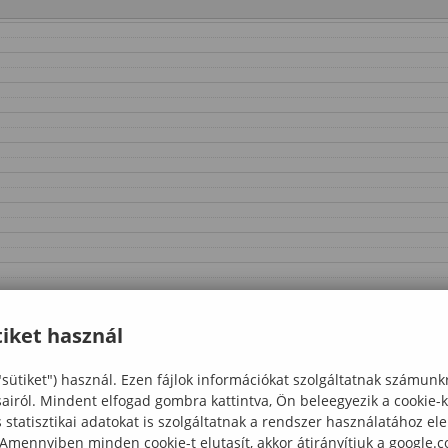
iket használ
"sütiket") használ. Ezen fájlok információkat szolgáltatnak számunk
sairól. Mindent elfogad gombra kattintva, Ön beleegyezik a cookie-
statisztikai adatokat is szolgáltatnak a rendszer használatához el
 Amennyiben minden cookie-t elutasít, akkor átirányítjuk a google.