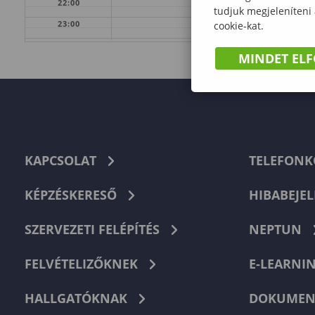
22:00
tudjuk megjeleníteni
23:00
cookie-kat.
MINDET EL
KAPCSOLAT
TELEFON
KÉPZÉSKERESŐ
HIBABEJEL
SZERVEZETI FELÉPÍTÉS
NEPTUN
FELVÉTELIZŐKNEK
E-LEARNI
HALLGATÓKNAK
DOKUMEN