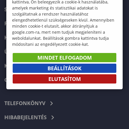
kattintva, Ön beleegyezik a cookie-k használatába,
amelyek marketing és statisztikai adatokat is
SZERVEZETI FELÉPÍTÉS
szolgáltatnak a rendszer használatához
elengedhetetlenül szükségeseken kívül. Amennyiben
FELVÉTELIZŐKNEK
minden cookie-t elutasít, akkor átirányítjuk a
google.com-ra, mert nem tudjuk megjeleníteni a
HALLGATÓKNAK
weboldalunkat. Beállítások gombra kattintva tudja
módosítani az engedélyezett cookie-kat.
ÜZLETI PARTNEREKNEK
MINDET ELFOGADOM
KARRIER
BEÁLLÍTÁSOK
ELUTASÍTOM
GREEN UNIVERSITY
TELEFONKÖNYV
HIBABEJELENTÉS