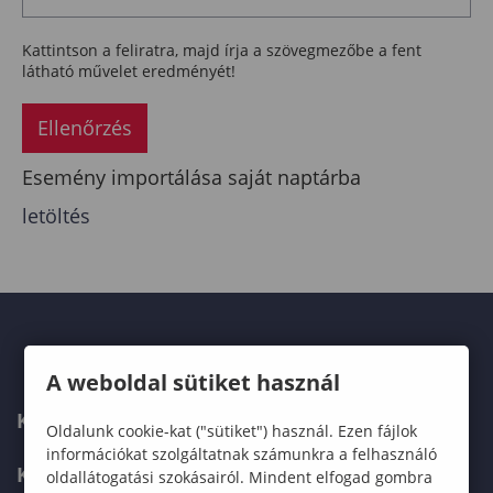
Kattintson a feliratra, majd írja a szövegmezőbe a fent
látható művelet eredményét!
Ellenőrzés
Esemény importálása saját naptárba
letöltés
A weboldal sütiket használ
KAPCSOLAT
Oldalunk cookie-kat ("sütiket") használ. Ezen fájlok
információkat szolgáltatnak számunkra a felhasználó
KÉPZÉSKERESŐ
oldallátogatási szokásairól. Mindent elfogad gombra