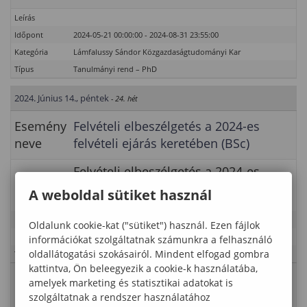
Leírás
Időpont
2024-05-21 00:00:00 - 2024-08-31 23:55:00
Kategória
Lámfalussy Sándor Közgazdaságtudományi Kar
Típus
Tanulmányi rend – PhD
2024. Június 14., péntek
- 24. hét
Esemény
Felvételi elbeszélgetés a 2024-es
neve
felvételi ejárás keretében (BSc)
Felvételi elbeszélgetés a 2024-es
Leírás
felvételi ejárás keretében (BSc).
A weboldal sütiket használ
Időpont
2024-05-20 00:00:00 - 2024-06-15 23:55:00
Oldalunk cookie-kat ("sütiket") használ. Ezen fájlok
Kategória
Lámfalussy Sándor Közgazdaságtudományi Kar
információkat szolgáltatnak számunkra a felhasználó
oldallátogatási szokásairól. Mindent elfogad gombra
Típus
Tanulmányi rend
kattintva, Ön beleegyezik a cookie-k használatába,
Esemény
amelyek marketing és statisztikai adatokat is
Vizsgaidőszak
neve
szolgáltatnak a rendszer használatához