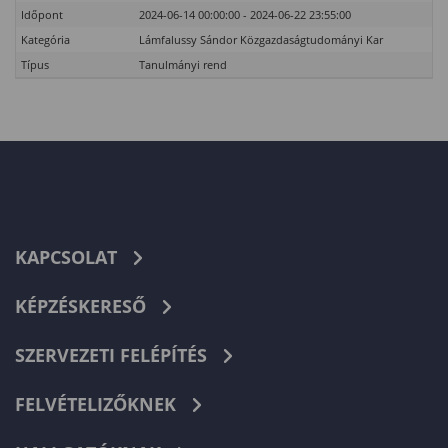
Időpont
2024-06-14 00:00:00 - 2024-06-22 23:55:00
Kategória
Lámfalussy Sándor Közgazdaságtudományi Kar
Típus
Tanulmányi rend
KAPCSOLAT
KÉPZÉSKERESŐ
SZERVEZETI FELÉPÍTÉS
FELVÉTELIZŐKNEK