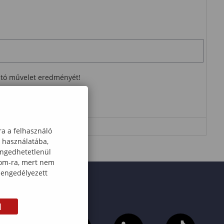
ható művelet eredményét!
ra a felhasználó
k használatába,
engedhetetlenül
com-ra, mert nem
 engedélyezett
M