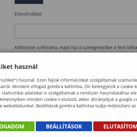
Ellenőrzőkód:
Kattintson a feliratra, majd írja a szövegmezőbe a fent lát
Ellenőrzés
iket használ
letöltés
"sütiket") használ. Ezen fájlok információkat szolgáltatnak számunk
sairól. Mindent elfogad gombra kattintva, Ön beleegyezik a cookie-
statisztikai adatokat is szolgáltatnak a rendszer használatához el
 Amennyiben minden cookie-t elutasít, akkor átirányítjuk a google.
 a weboldalunkat. Beállítások gombra kattintva tudja módosítani az
FOGADOM
BEÁLLÍTÁSOK
ELUTASÍTO
KÖNYV