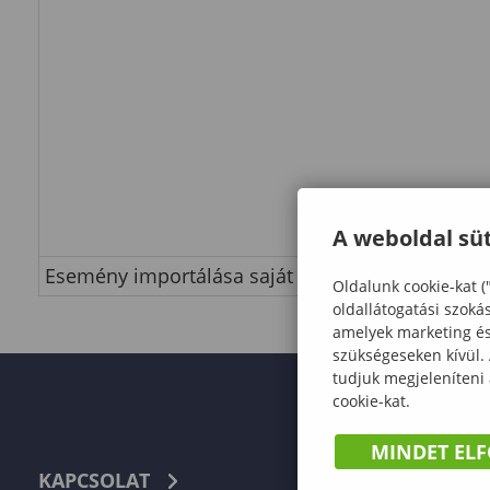
A weboldal süt
Esemény importálása saját naptárba
Oldalunk cookie-kat (
oldallátogatási szoká
amelyek marketing és 
szükségeseken kívül.
tudjuk megjeleníteni
cookie-kat.
MINDET EL
KAPCSOLAT
TELEFON