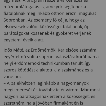
múzeumlátogatás is, amelyek segítenek a
fiataloknak még inkább otthon érezni magukat
Sopronban. Az esemény fő célja, hogy az
elsőévesek valódi közösséget találjanak, új
barátságokat kössenek és gyökeret verjenek
egyetemi éveik alatt.
Idős Máté
, az Erdőmérnöki Kar elsőse számára
egyértelmű volt a soproni választás: korábban a
helyi erdőmérnöki technikumban tanult, így
szoros kötődést alakított ki a szakmához és a
városhoz.
– A balekhétben leginkább a hagyományok
megismerését és továbbvitelét várom. Már most
nagyon barátságosnak érzem a közösséget, és
szeretném, ha a jövőben firmaként én is