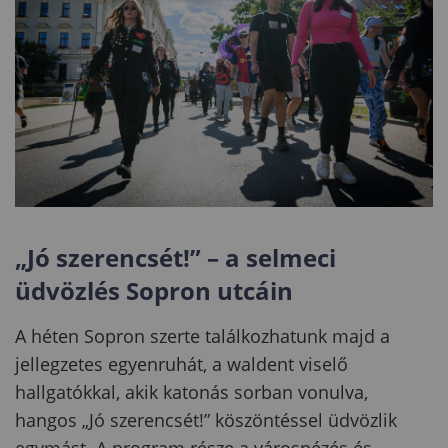
„Jó szerencsét!” – a selmeci
üdvözlés Sopron utcáin
A héten Sopron szerte találkozhatunk majd a
jellegzetes egyenruhát, a waldent viselő
hallgatókkal, akik katonás sorban vonulva,
hangos „Jó szerencsét!” köszöntéssel üdvözlik
egymást. A program része a városnézés és