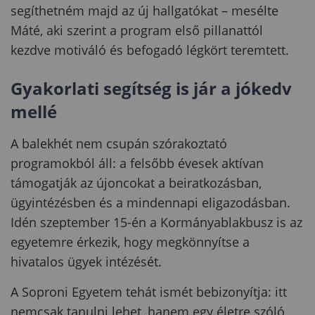
segíthetném majd az új hallgatókat – mesélte
Máté, aki szerint a program első pillanattól
kezdve motiváló és befogadó légkört teremtett.
Gyakorlati segítség is jár a jókedv
mellé
A balekhét nem csupán szórakoztató
programokból áll: a felsőbb évesek aktívan
támogatják az újoncokat a beiratkozásban,
ügyintézésben és a mindennapi eligazodásban.
Idén szeptember 15-én a Kormányablakbusz is az
egyetemre érkezik, hogy megkönnyítse a
hivatalos ügyek intézését.
A Soproni Egyetem tehát ismét bebizonyítja: itt
nemcsak tanulni lehet, hanem egy életre szóló