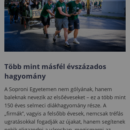
Több mint másfél évszázados
hagyomány
A Soproni Egyetemen nem gólyának, hanem
baleknak nevezik az elsőéveseket – ez a több mint
150 éves selmeci diákhagyomány része. A
„firmák”, vagyis a felsőbb évesek, nemcsak tréfás
ugratásokkal fogadják az újakat, hanem segítenek
nekik eligazodni a városban, megismerni az