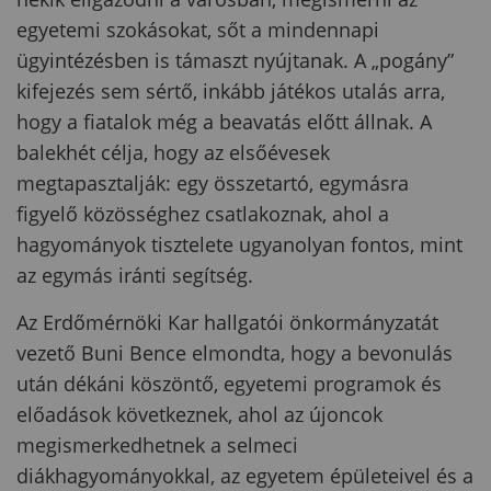
egyetemi szokásokat, sőt a mindennapi
ügyintézésben is támaszt nyújtanak. A „pogány”
kifejezés sem sértő, inkább játékos utalás arra,
hogy a fiatalok még a beavatás előtt állnak. A
balekhét célja, hogy az elsőévesek
megtapasztalják: egy összetartó, egymásra
figyelő közösséghez csatlakoznak, ahol a
hagyományok tisztelete ugyanolyan fontos, mint
az egymás iránti segítség.
Az Erdőmérnöki Kar hallgatói önkormányzatát
vezető
Buni Bence
elmondta, hogy a bevonulás
után dékáni köszöntő, egyetemi programok és
előadások következnek, ahol az újoncok
megismerkedhetnek a selmeci
diákhagyományokkal, az egyetem épületeivel és a