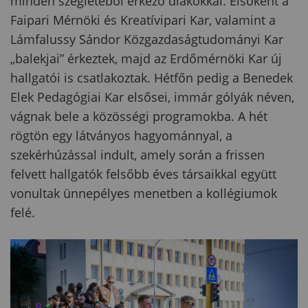
minden szegletéből érkező diákokkal. Elsőként a
Faipari Mérnöki és Kreatívipari Kar, valamint a
Lámfalussy Sándor Közgazdaságtudományi Kar
„balekjai” érkeztek, majd az Erdőmérnöki Kar új
hallgatói is csatlakoztak. Hétfőn pedig a Benedek
Elek Pedagógiai Kar elsősei, immár gólyák néven,
vágnak bele a közösségi programokba. A hét
rögtön egy látványos hagyománnyal, a
szekérhúzással indult, amely során a frissen
felvett hallgatók felsőbb éves társaikkal együtt
vonultak ünnepélyes menetben a kollégiumok
felé.