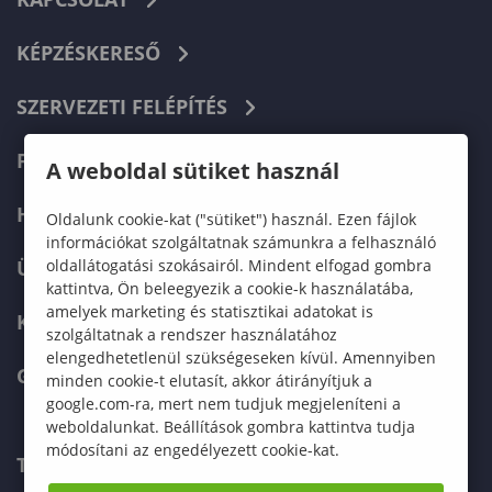
KÉPZÉSKERESŐ
SZERVEZETI FELÉPÍTÉS
FELVÉTELIZŐKNEK
A weboldal sütiket használ
HALLGATÓKNAK
Oldalunk cookie-kat ("sütiket") használ. Ezen fájlok
információkat szolgáltatnak számunkra a felhasználó
oldallátogatási szokásairól. Mindent elfogad gombra
ÜZLETI PARTNEREKNEK
kattintva, Ön beleegyezik a cookie-k használatába,
amelyek marketing és statisztikai adatokat is
KARRIER
szolgáltatnak a rendszer használatához
elengedhetetlenül szükségeseken kívül. Amennyiben
GREEN UNIVERSITY
minden cookie-t elutasít, akkor átirányítjuk a
google.com-ra, mert nem tudjuk megjeleníteni a
weboldalunkat. Beállítások gombra kattintva tudja
módosítani az engedélyezett cookie-kat.
TELEFONKÖNYV