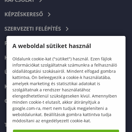
KÉPZÉSKERESŐ
SZERVEZETI FELÉPÍTÉS
FELVÉTELIZŐKNEK
A weboldal sütiket használ
HALLGATÓKNAK
Oldalunk cookie-kat ("sütiket") használ. Ezen fájlok
információkat szolgáltatnak számunkra a felhasználó
oldallátogatási szokásairól. Mindent elfogad gombra
ÜZLETI PARTNEREKNEK
kattintva, Ön beleegyezik a cookie-k használatába,
amelyek marketing és statisztikai adatokat is
KARRIER
szolgáltatnak a rendszer használatához
elengedhetetlenül szükségeseken kívül. Amennyiben
GREEN UNIVERSITY
minden cookie-t elutasít, akkor átirányítjuk a
google.com-ra, mert nem tudjuk megjeleníteni a
weboldalunkat. Beállítások gombra kattintva tudja
módosítani az engedélyezett cookie-kat.
TELEFONKÖNYV