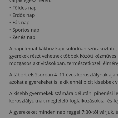
várják egész héten:
• Földes nap
• Erdős nap
• Fás nap
• Sportos nap
• Zenés nap
A napi tematikákhoz kapcsolódóan szórakoztató, f
gyerekek részt vehetnek többek között kézműves 
mozgásos aktivitásokban, természetközeli élmén
A tábort elsősorban 4–11 éves korosztálynak aján
azokat a gyerekeket is, akik ennél picit kisebbek
A kisebb gyermekek számára délutáni pihenési l
korosztályuknak megfelelő foglalkozásokkal és f
A gyerekeket minden nap reggel 7:30-tól várjuk, é