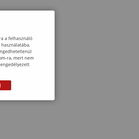
ra a felhasználó
k használatába,
engedhetetlenül
com-ra, mert nem
 engedélyezett
M