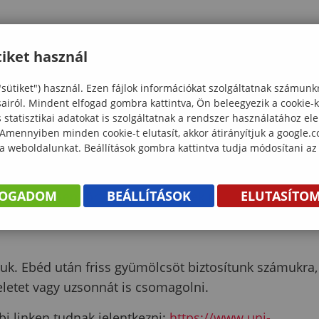
iket használ
yet a jelentkezést követően küldünk ki.
"sütiket") használ. Ezen fájlok információkat szolgáltatnak számunk
sairól. Mindent elfogad gombra kattintva, Ön beleegyezik a cookie-
statisztikai adatokat is szolgáltatnak a rendszer használatához el
 Amennyiben minden cookie-t elutasít, akkor átirányítjuk a google.
 a weboldalunkat. Beállítások gombra kattintva tudja módosítani az
FOGADOM
BEÁLLÍTÁSOK
ELUTASÍTO
személyesen történik majd, ennek részleteiről külön
sének díját a tábor első napján a szervezőknél lehet
uk. Ebéd után friss gyümölcsöt biztosítunk számukra,
letet vagy uzsonnát is csomagolni.
bi linken tudnak jelentkezni:
https://www.uni-