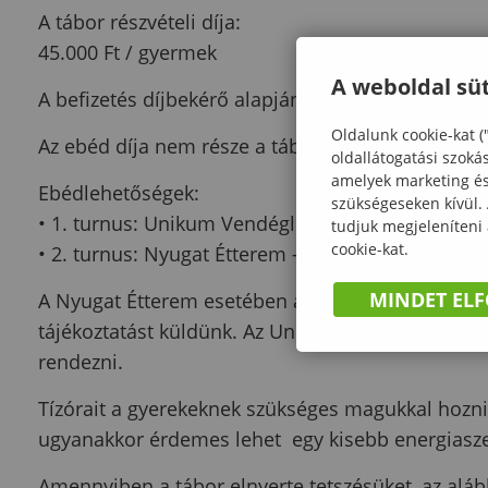
A tábor részvételi díja:
45.000 Ft / gyermek
A weboldal süt
A befizetés díjbekérő alapján történik majd, amel
Oldalunk cookie-kat (
Az ebéd díja nem része a tábor árának.
oldallátogatási szoká
amelyek marketing és 
Ebédlehetőségek:
szükségeseken kívül.
• 1. turnus: Unikum Vendéglő – 1500 Ft/fő/ebéd
tudjuk megjeleníteni
cookie-kat.
• 2. turnus: Nyugat Étterem – 1700 Ft/fő/ebéd
MINDET EL
A Nyugat Étterem esetében az étkezés befizetése 
tájékoztatást küldünk. Az Unikum Vendéglő étkezé
rendezni.
Tízórait a gyerekeknek szükséges magukkal hozni
ugyanakkor érdemes lehet egy kisebb energiasze
Amennyiben a tábor elnyerte tetszésüket, az aláb