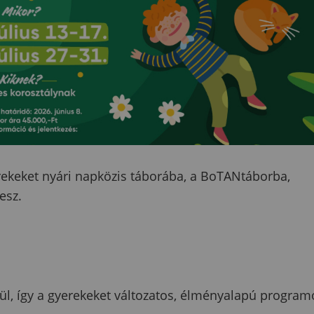
erekeket nyári napközis táborába, a BoTANtáborba,
esz.
l, így a gyerekeket változatos, élményalapú program