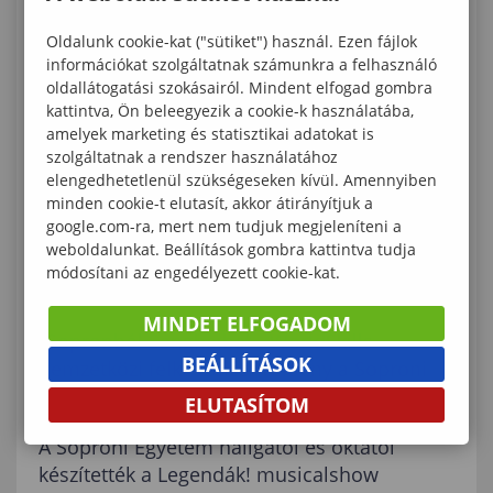
KAPCSOLÓDÓ TARTALMAK
Oldalunk cookie-kat ("sütiket") használ. Ezen fájlok
információkat szolgáltatnak számunkra a felhasználó
A fenntarthatóság élvonalában a Soproni
oldallátogatási szokásairól. Mindent elfogad gombra
Egyetem
kattintva, Ön beleegyezik a cookie-k használatába,
amelyek marketing és statisztikai adatokat is
„Hunyadi a Soproni Egyetemen” – 7 nap, 7
szolgáltatnak a rendszer használatához
elengedhetetlenül szükségeseken kívül. Amennyiben
kísérőprogram
minden cookie-t elutasít, akkor átirányítjuk a
google.com-ra, mert nem tudjuk megjeleníteni a
Káprázatos színkavalkád: A Soproni Egyetem
weboldalunkat. Beállítások gombra kattintva tudja
szombathelyi arborétumában virágoznak a
módosítani az engedélyezett cookie-kat.
rododendronok
MINDET ELFOGADOM
„Sopronból Sanghaiba” - WorldSkills
BEÁLLÍTÁSOK
nemzetközi felkészülési verseny a Soproni
Egyetemen
ELUTASÍTOM
A Soproni Egyetem hallgatói és oktatói
készítették a Legendák! musicalshow