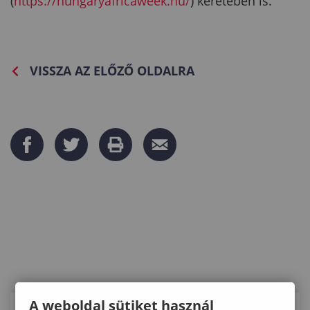
(
https://hungaryafricaweek.hu/
) keretében is.
VISSZA AZ ELŐZŐ OLDALRA
A weboldal sütiket használ