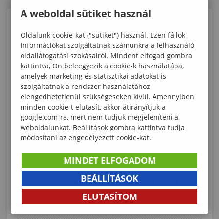
A weboldal sütiket használ
KAPCSOLÓDÓ TARTALMAK
Oldalunk cookie-kat ("sütiket") használ. Ezen fájlok
információkat szolgáltatnak számunkra a felhasználó
IFSA SERM 2026 Magyarországon–a Soproni
oldallátogatási szokásairól. Mindent elfogad gombra
kattintva, Ön beleegyezik a cookie-k használatába,
Egyetem erdészhallgatói a nemzetközi
amelyek marketing és statisztikai adatokat is
találkozó házigazdái
szolgáltatnak a rendszer használatához
elengedhetetlenül szükségeseken kívül. Amennyiben
Zöld faanyagvédelem a Soproni Egyetemen
minden cookie-t elutasít, akkor átirányítjuk a
google.com-ra, mert nem tudjuk megjeleníteni a
Horgásznap a Soproni Egyetemmel
weboldalunkat. Beállítások gombra kattintva tudja
módosítani az engedélyezett cookie-kat.
Példaértékű nemzetközi hallgatói
MINDET ELFOGADOM
elégedettség a Soproni Egyetemen
BEÁLLÍTÁSOK
A Soproni Egyetem hallgatói a kulisszák
mögött is meghatározó szereplői voltak a
ELUTASÍTOM
SopronFestnek