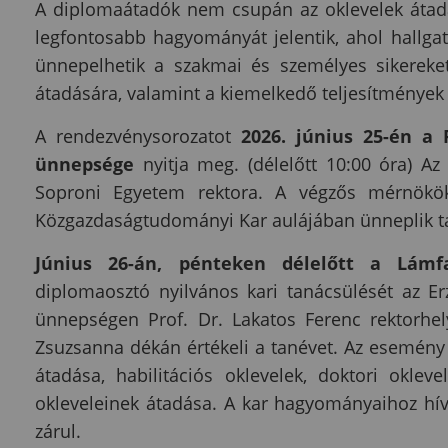
A diplomaátadók nem csupán az oklevelek átad
legfontosabb hagyományát jelentik, ahol hallga
ünnepelhetik a szakmai és személyes sikereket
átadására, valamint a kiemelkedő teljesítmények 
A rendezvénysorozatot
2026. június 25-én a 
ünnepsége
nyitja meg. (délelőtt 10:00 óra) A
Soproni Egyetem rektora. A végzős mérnökök
Közgazdaságtudományi Kar aulájában ünneplik ta
Június 26-án, pénteken délelőtt a Lámf
diplomaosztó nyilvános kari tanácsülését az Er
ünnepségen Prof. Dr. Lakatos Ferenc rektorhe
Zsuzsanna dékán értékeli a tanévet. Az esemény
átadása, habilitációs oklevelek, doktori okle
okleveleinek átadása. A kar hagyományaihoz hí
zárul.