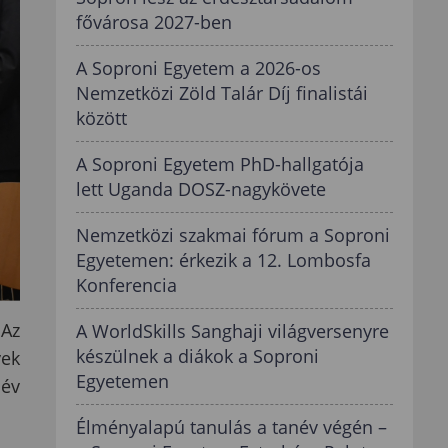
fővárosa 2027-ben
A Soproni Egyetem a 2026-os
Nemzetközi Zöld Talár Díj finalistái
között
A Soproni Egyetem PhD-hallgatója
lett Uganda DOSZ-nagykövete
Nemzetközi szakmai fórum a Soproni
Egyetemen: érkezik a 12. Lombosfa
Konferencia
 Az
A WorldSkills Sanghaji világversenyre
készülnek a diákok a Soproni
yek
Egyetemen
név
Élményalapú tanulás a tanév végén –