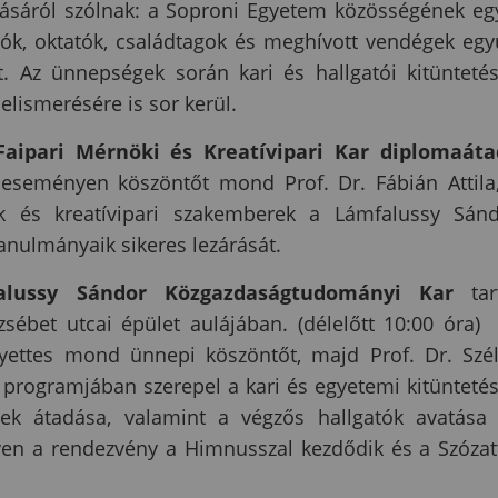
ásáról szólnak: a Soproni Egyetem közösségének eg
tók, oktatók, családtagok és meghívott vendégek egy
. Az ünnepségek során kari és hallgatói kitünteté
elismerésére is sor kerül.
Faipari Mérnöki és Kreatívipari Kar diplomaát
z eseményen köszöntőt mond Prof. Dr. Fábián Attila
 és kreatívipari szakemberek a Lámfalussy Sán
nulmányaik sikeres lezárását.
alussy Sándor Közgazdaságtudományi Kar
tar
zsébet utcai épület aulájában. (délelőtt 10:00 óra)
lyettes mond ünnepi köszöntőt, majd Prof. Dr. Szé
 programjában szerepel a kari és egyetemi kitünteté
velek átadása, valamint a végzős hallgatók avatása
ven a rendezvény a Himnusszal kezdődik és a Szózat