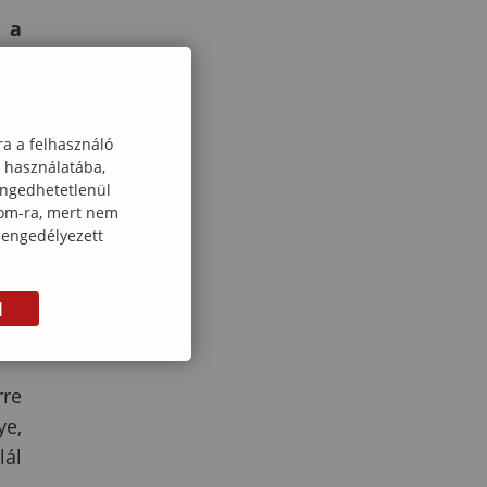
t a
of.
áró
 az
ra a felhasználó
 az
k használatába,
us,
engedhetetlenül
com-ra, mert nem
 engedélyezett
ssy
ila
M
res
rre
ye,
lál