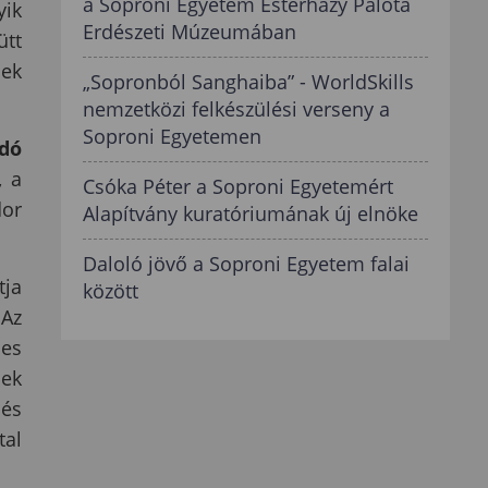
a Soproni Egyetem Esterházy Palota
yik
Erdészeti Múzeumában
ütt
sek
„Sopronból Sanghaiba” - WorldSkills
nemzetközi felkészülési verseny a
Soproni Egyetemen
adó
, a
Csóka Péter a Soproni Egyetemért
dor
Alapítvány kuratóriumának új elnöke
Daloló jövő a Soproni Egyetem falai
tja
között
 Az
les
sek
 és
tal