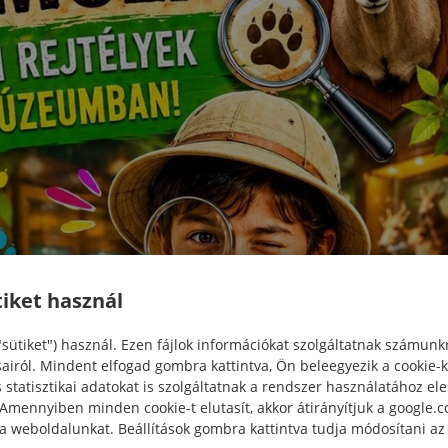
iket használ
"sütiket") használ. Ezen fájlok információkat szolgáltatnak számunk
sairól. Mindent elfogad gombra kattintva, Ön beleegyezik a cookie-
statisztikai adatokat is szolgáltatnak a rendszer használatához el
 Amennyiben minden cookie-t elutasít, akkor átirányítjuk a google.
 a weboldalunkat. Beállítások gombra kattintva tudja módosítani az