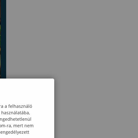
ra a felhasználó
k használatába,
engedhetetlenül
com-ra, mert nem
 engedélyezett