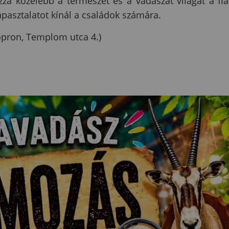
za közelebb a természet és a vadászat világát a fia
asztalatot kínál a családok számára.
opron, Templom utca 4.)