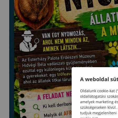
A weboldal süt
Oldalunk cookie-kat (
oldallátogatási szoká
amelyek marketing és 
szükségeseken kívül.
tudjuk megjeleníteni