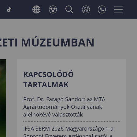
SZETI MÚZEUMBAN
KAPCSOLÓDÓ
TARTALMAK
Prof. Dr. Faragó Sándort az MTA
Agrártudományok Osztályának
alelnökévé választották
IFSA SERM 2026 Magyarországon–a
Soproni Egyetem erdészhallgatói a