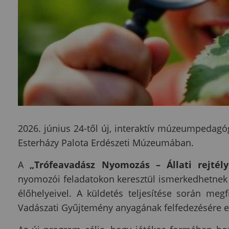
2026. június 24-től új, interaktív múzeumpedagó
Esterházy Palota Erdészeti Múzeumában.
A
„Trófeavadász Nyomozás – Állati rejté
nyomozói feladatokon keresztül ismerkedhetnek meg
élőhelyeivel. A küldetés teljesítése során meg
Vadászati Gyűjtemény anyagának felfedezésére e