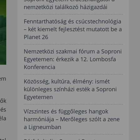
nemzetközi találkozó házigazdái
Fenntarthatóság és csúcstechnológia
– két kiemelt fejlesztést mutatott be a
Planet 26
Nemzetközi szakmai fórum a Soproni
Egyetemen: érkezik a 12. Lombosfa
Konferencia
tem
Közösség, kultúra, élmény: ismét
különleges színházi esték a Soproni
Egyetemen
vők
 és
Vízszintes és függőleges hangok
éla
harmóniája – Merőleges szólt a zene
a Ligneumban