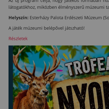
Az új program célja, hogy játékos formában hoz
látogatókhoz, miközben élményszerű múzeumi tap
Helyszín:
Esterházy Palota Erdészeti Múzeum (S
A játék múzeumi belépővel játszható!
Részletek