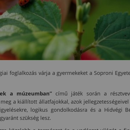
giai foglalkozás várja a gyermekeket a Soproni Egye
lyek a múzeumban”
című játék során a résztve
 a kiállított állatfajokkal, azok jellegzetességeivel
figyelésekre, logikus gondolkodásra és a Hidvégi B
gyaránt szükség lesz.