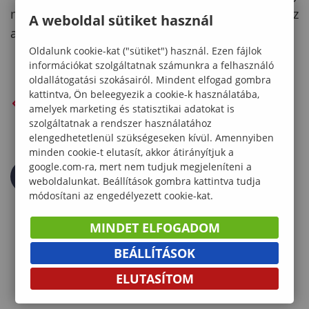
medöbbentő volt látni azt a pusztítást, amelyet az
A weboldal sütiket használ
amerikai légierő bombázói okoztak Sopronnak.
Oldalunk cookie-kat ("sütiket") használ. Ezen fájlok
információkat szolgáltatnak számunkra a felhasználó
oldallátogatási szokásairól. Mindent elfogad gombra
kattintva, Ön beleegyezik a cookie-k használatába,
VISSZA AZ ELŐZŐ OLDALRA
amelyek marketing és statisztikai adatokat is
szolgáltatnak a rendszer használatához
elengedhetetlenül szükségeseken kívül. Amennyiben
minden cookie-t elutasít, akkor átirányítjuk a
google.com-ra, mert nem tudjuk megjeleníteni a
weboldalunkat. Beállítások gombra kattintva tudja
módosítani az engedélyezett cookie-kat.
MINDET ELFOGADOM
BEÁLLÍTÁSOK
ELUTASÍTOM