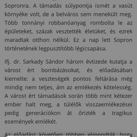
Sopronra. A támadás súlypontja ismét a vasút
környéke volt, de a belváros sem menekült meg.
Több tonnányi robbanóanyag rombolta le az
épületeket, százak vesztették életüket, és ezrek
maradtak otthon nélkül. Ez a nap lett Sopron
történetének legpusztítóbb légicsapása.
Ifj. dr. Sarkady Sándor három évtizede kutatja a
várost ért bombázásokat, és előadásában
kiemelte: a veszteségek pontos feltárása még
mindig nem teljes, ám az emlékezés kötelesség.
A várost ért támadások során több mint kétezer
ember halt meg, a túlélők visszaemlékezései
pedig generációkon át őrizték a tragikus
események emlékét.
Az előadást követően többen elmondták, hogy