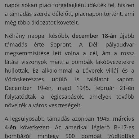
napot sokan piaci forgatagként idézték fel, hiszen
a támadás szerda délelőtt, piacnapon történt, ami
még több áldozatot követelt.
Néhány nappal később,
december 18-án
újabb
támadás érte Sopront. A Déli pályaudvar
megsemmisítése lett volna a cél, ám a rossz
látási viszonyok miatt a bombák lakóövezetekre
hullottak. Ez alkalommal a Lőverek villái és a
Vöröskeresztes üdülő is találatot kapott.
December 19-én, majd 1945. február 21-én
folytatódtak a légicsapások, amelyek tovább
növelték a város veszteségeit.
A legsúlyosabb támadás azonban 1945.
március
4-én
következett. Az amerikai légierő B–17-es
bombázói mintegy 500 bombát zúdítottak