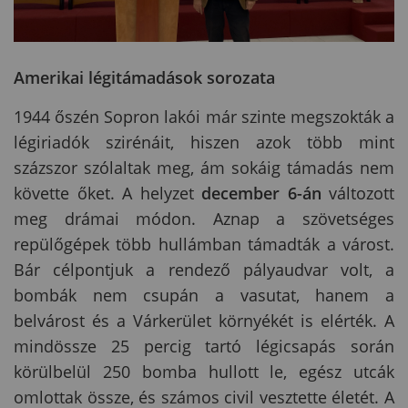
Amerikai légitámadások sorozata
1944 őszén Sopron lakói már szinte megszokták a
légiriadók szirénáit, hiszen azok több mint
százszor szólaltak meg, ám sokáig támadás nem
követte őket. A helyzet
december 6-án
változott
meg drámai módon. Aznap a szövetséges
repülőgépek több hullámban támadták a várost.
Bár célpontjuk a rendező pályaudvar volt, a
bombák nem csupán a vasutat, hanem a
belvárost és a Várkerület környékét is elérték. A
mindössze 25 percig tartó légicsapás során
körülbelül 250 bomba hullott le, egész utcák
omlottak össze, és számos civil vesztette életét. A