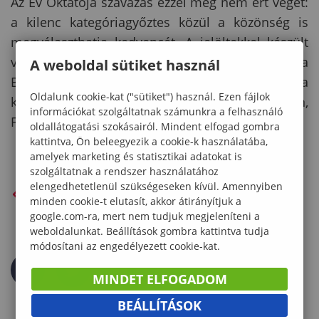
Az Év Oktatója szavazás ezzel még nem ért véget:
a kilenc kategóriagyőztes közül a közönség is
megválaszthatja kedvencét. A jelöltekkel készült
videók az Universum felületein érhetők el (Kósa
A weboldal sütiket használ
Balázzsal készült interjú
itt
érhető el), a
Oldalunk cookie-kat ("sütiket") használ. Ezen fájlok
közönségszavazás pedig Instagramon,
információkat szolgáltatnak számunkra a felhasználó
Facebookon és TikTokon zajlik július 5-ig.
oldallátogatási szokásairól. Mindent elfogad gombra
kattintva, Ön beleegyezik a cookie-k használatába,
amelyek marketing és statisztikai adatokat is
szolgáltatnak a rendszer használatához
elengedhetetlenül szükségeseken kívül. Amennyiben
VISSZA AZ ELŐZŐ OLDALRA
minden cookie-t elutasít, akkor átirányítjuk a
google.com-ra, mert nem tudjuk megjeleníteni a
weboldalunkat. Beállítások gombra kattintva tudja
módosítani az engedélyezett cookie-kat.
MINDET ELFOGADOM
BEÁLLÍTÁSOK