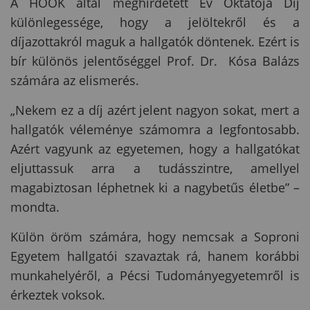
A HÖOK által meghirdetett Év Oktatója Díj
különlegessége, hogy a jelöltekről és a
díjazottakról maguk a hallgatók döntenek. Ezért is
bír különös jelentőséggel
Prof. Dr.
Kósa Balázs
számára az elismerés.
„Nekem ez a díj azért jelent nagyon sokat, mert a
hallgatók véleménye számomra a legfontosabb.
Azért vagyunk az egyetemen, hogy a hallgatókat
eljuttassuk arra a tudásszintre, amellyel
magabiztosan léphetnek ki a nagybetűs életbe” –
mondta.
Külön öröm számára, hogy nemcsak a Soproni
Egyetem hallgatói szavaztak rá, hanem korábbi
munkahelyéről, a Pécsi Tudományegyetemről is
érkeztek voksok.