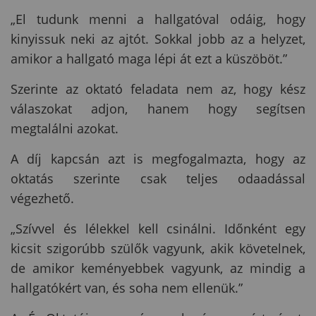
„El tudunk menni a hallgatóval odáig, hogy
kinyissuk neki az ajtót. Sokkal jobb az a helyzet,
amikor a hallgató maga lépi át ezt a küszöböt.”
Szerinte az oktató feladata nem az, hogy kész
válaszokat adjon, hanem hogy segítsen
megtalálni azokat.
A díj kapcsán azt is megfogalmazta, hogy az
oktatás szerinte csak teljes odaadással
végezhető.
„Szívvel és lélekkel kell csinálni. Időnként egy
kicsit szigorúbb szülők vagyunk, akik követelnek,
de amikor keményebbek vagyunk, az mindig a
hallgatókért van, és soha nem ellenük.”