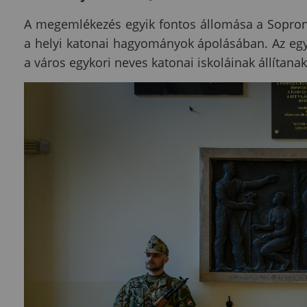
A megemlékezés egyik fontos állomása a Soproni 
a helyi katonai hagyományok ápolásában. Az egye
a város egykori neves katonai iskoláinak állítana