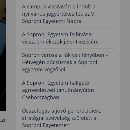
A campus visszavár: elindult a
nyilvános jegyértékesítés az V.
Soproni Egyetemi Napra
A Soproni Egyetem felhívása:
visszaemlékezők jelentkezésére
Sopron városa a fáklyák fényében –
Hétvégén búcsúznak a Soproni
Egyetem végzősei
A Soproni Egyetem hallgatói
agroerdészeti tanulmányúton
Csehországban
Összefogás a jövő generációiért:
stratégiai szövetség született a
czi
Soproni Egyetemen