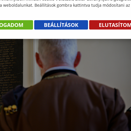
 a weboldalunkat. Beállítások gombra kattintva tudja módosítani az
FOGADOM
BEÁLLÍTÁSOK
ELUTASÍTO