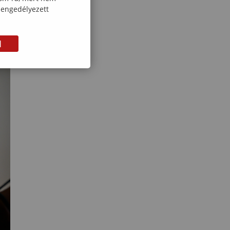
 engedélyezett
M