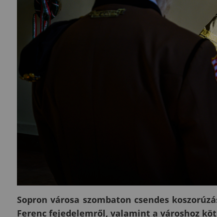
Sopron városa szombaton csendes koszorúzáss
Ferenc fejedelemről, valamint a városhoz köt