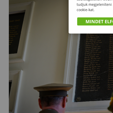
tudjuk megjeleníteni
cookie-kat.
MINDET EL