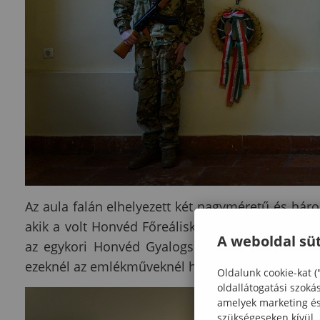
Az aula falán elhelyezett két nagyméretű és háro
akik a volt Honvéd Főreáliskola, a Magyar Király
A weboldal süt
az egykori Honvéd Gyalogsági Hadapródiskola 
ezeknél az emlékműveknél hajtottak fejet és helyez
Oldalunk cookie-kat (
oldallátogatási szoká
amelyek marketing és 
szükségeseken kívül.