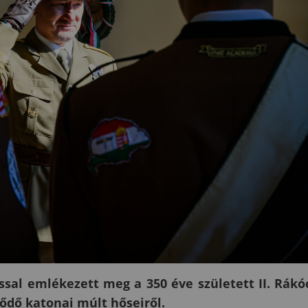
al emlékezett meg a 350 éve született II. Rákó
ődő katonai múlt hőseiről.